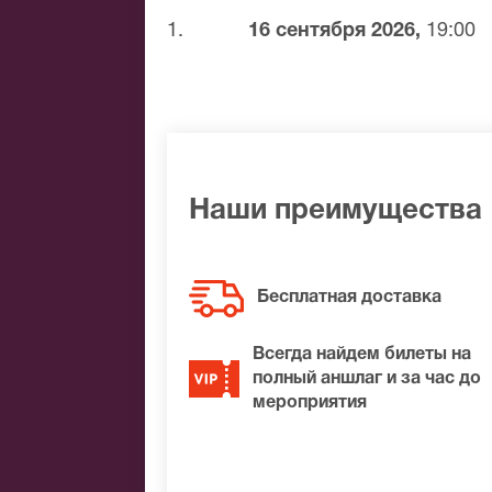
Бобровский. Конечно, первую скрипку
1.
16 сентября 2026,
19:00
мощный, многоплановый, очень гибкий
виртуозно.
Купить билеты на спектакль «Три сестр
Наши преимущества
Бесплатная доставка
Всегда найдем билеты на
полный аншлаг и за час до
мероприятия