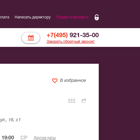
плата
Написать директору
Подарочная карта
+7(495)
921-35-00
Заказать обратный звонок!
В избранное
л., 16, с1
 19:00
СР
Другие даты