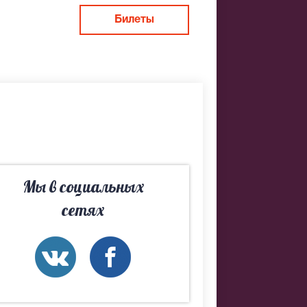
ов – актер
Билеты
ет на сцене
Мы в социальных
сетях