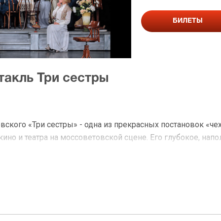
БИЛЕТЫ
такль Три сестры
вского «Три сестры» - одна из прекрасных постановок «че
кино и театра на моссоветовской сцене. Его глубокое, нап
 классики – заслужило много восторженных отзывов. Реж
и сегодняшнего дня. Постановки Кончаловского всегда идут
исполнителей. В спектакле заняты лучшие и бесконечно лю
Высоцкая, Павел Деревянко, Лариса Кузнецова, Александ