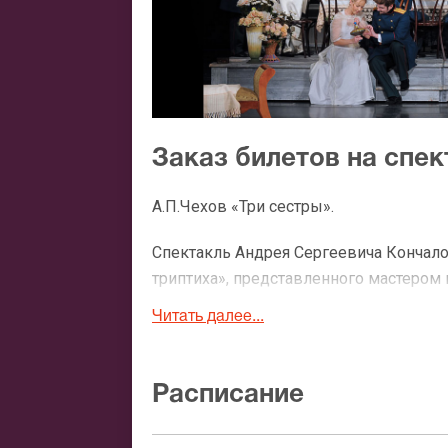
Заказ билетов на спек
А.П.Чехов «Три сестры».
Спектакль Андрея Сергеевича Кончало
триптиха», представленного мастером 
новыми нюансами, прочтение русской
Читать далее...
своих героев в контексте и истории, 
аншлаге.
Расписание
Отдельная глава разговора – состав 
зрителем Александр Домогаров, Юлия 