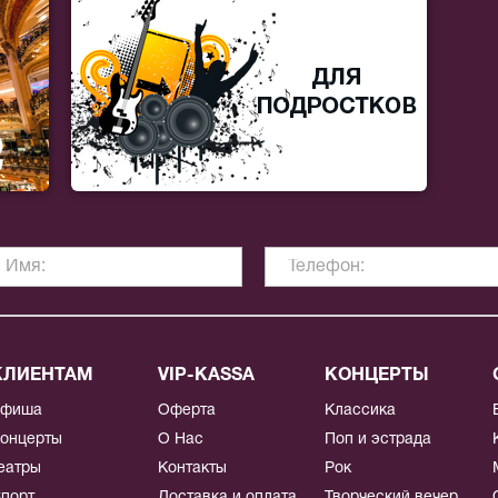
КЛИЕНТАМ
VIP-KASSA
КОНЦЕРТЫ
Афиша
Оферта
Классика
онцерты
О Нас
Поп и эстрада
еатры
Контакты
Рок
порт
Доставка и оплата
Творческий вечер