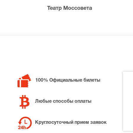
 этого великолепного ансамбля играет Александр Домогар
Театр Моссовета
 в каждой из своих ролей, и образ Вершинина он воплоща
ы» будущие гости известного театра могут уже сегодня.
100% Официальные билеты
Любые способы оплаты
Круглосуточный прием заявок