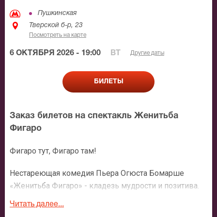
Пушкинская
Тверской б-р, 23
Посмотреть на карте
6 ОКТЯБРЯ 2026 - 19:00
ВТ
Другие даты
БИЛЕТЫ
Заказ билетов на спектакль Женитьба
Фигаро
Фигаро тут, Фигаро там!
Нестареющая комедия Пьера Огюста Бомарше
«Женитьба Фигаро» - кладезь мудрости и позитива.
Обаяние и находчивость Фигаро - ловкого слуги
Читать далее...
графа Альмавивы, с легкостью выводят его из