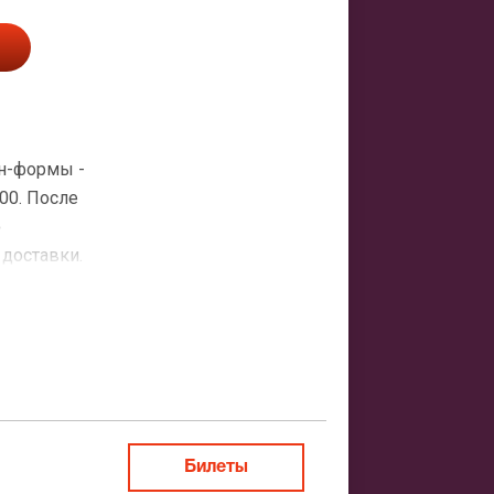
йн-формы -
00. После
о
 доставки.
атная
ить заказ
Билеты