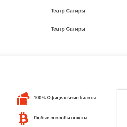
Театр Сатиры
Театр Сатиры
билетов в разные категории зрительного зала Театр Сатир
и, позвоните нам в call-центр и мы обязательно подбере
100% Официальные билеты
Любые способы оплаты