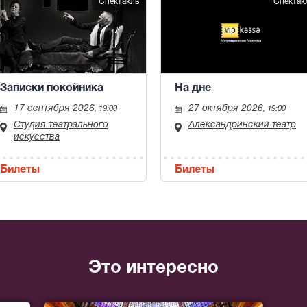
Спектакль
Спектак
Записки покойника
На дне
17 сентября 2026
27 октября 2026
, 19:00
, 19:00
Студия театрального
Александринский театр
искусства
Билеты
Билеты
Это интересно