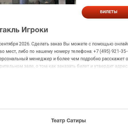
БИЛЕТЫ
такль Игроки
 сентября 2026. Сделать заказ Вы можете с помощью онла
 мест, либо по нашему номеру телефона: +7 (495) 921-35-
персональный менеджер и более чем подробно расскажет 
ительном зале, о том как заказать билет и утвердит адрес
на Игроки
 доставку по Москве в течение не более 2-х часов. Беспл
ределах МКАД возле метро или в пешей доступности. Оплат
Театр Сатиры