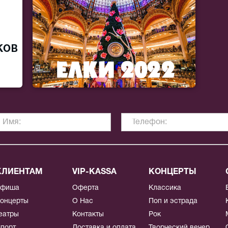
КЛИЕНТАМ
VIP-KASSA
КОНЦЕРТЫ
Афиша
Оферта
Классика
онцерты
О Нас
Поп и эстрада
еатры
Контакты
Рок
порт
Доставка и оплата
Творческий вечер