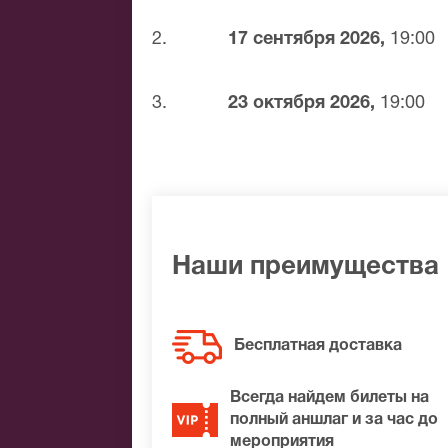
Банковским переводом
Наличными
2.
17 сентября 2026,
19:00
Яндекс.Деньги
Qiwi
3.
23 октября 2026,
19:00
Связной
BitCoin
На нашем сайте всегда большой выбор 
удалось найти нужные билеты на Игрок
места по доступной цене.
Наши преимущества
Бесплатная доставка
Всегда найдем билеты на
полный аншлаг и за час до
мероприятия