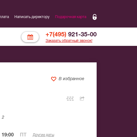
плата
Написать директору
Подарочная карта
+7(495)
921-35-00
Заказать обратный звонок!
В избранное
 2
 19:00
ПТ
Другие даты