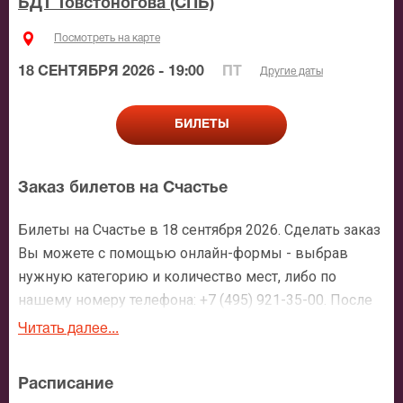
БДТ Товстоногова (СПБ)
Посмотреть на карте
18 СЕНТЯБРЯ 2026 - 19:00
ПТ
Другие даты
БИЛЕТЫ
Заказ билетов на Счастье
Билеты на Счастье в 18 сентября 2026. Сделать заказ
Вы можете с помощью онлайн-формы - выбрав
нужную категорию и количество мест, либо по
нашему номеру телефона: +7 (495) 921-35-00. После
оформления заявки с Вами свяжется персональный
Читать далее...
менеджер и более чем подробно расскажет о
мероприятии, о расположении мест в зрительном
Расписание
зале, о том как заказать билет и утвердит адрес