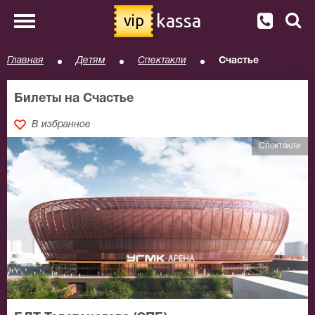
kassa
vip
Главная
Детям
Спектакли
Счастье
Билеты на Счастье
В избранное
Спектакли