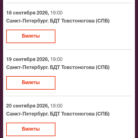
доставки.
18 сентября 2026,
19:00
Официальные билеты на Счастье
Санкт-Петербург. БДТ Товстоногова (СПБ)
После бронирования билетов, ожидайте доставку по
Билеты
Москве в течение не более 2-х часов. Бесплатная
доставка билетов осуществляется в пределах МКАД
возле метро или в пешей доступности. Оплатить
19 сентября 2026,
19:00
заказ Вы можете с помощью:
Санкт-Петербург. БДТ Товстоногова (СПБ)
Банковской картой
Билеты
Банковским переводом
Наличными
Яндекс.Деньги
20 сентября 2026,
18:00
Qiwi
Санкт-Петербург. БДТ Товстоногова (СПБ)
Связной
BitCoin
Билеты