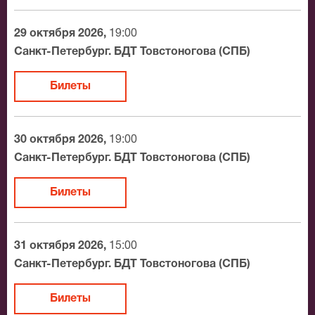
На нашем сайте всегда большой выбор билетов в
разные категории зрительного зала БДТ
29 октября 2026,
19:00
Товстоногова (СПБ). Если не удалось найти нужные
Санкт-Петербург. БДТ Товстоногова (СПБ)
билеты на Счастье, позвоните нам в call-центр и мы
обязательно подберем Вам лучшие места по
Билеты
доступной цене.
30 октября 2026,
19:00
Санкт-Петербург. БДТ Товстоногова (СПБ)
Билеты
31 октября 2026,
15:00
Санкт-Петербург. БДТ Товстоногова (СПБ)
Билеты