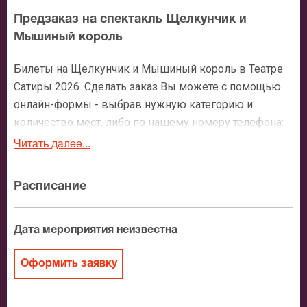
Предзаказ на спектакль Щелкунчик и
Мышиный король
Билеты на Щелкунчик и Мышиный король в Театре
Сатиры 2026. Сделать заказ Вы можете с помощью
онлайн-формы - выбрав нужную категорию и
количество мест, либо по нашему номеру телефона:
+7 (495) 921-35-00. После оформления заявки с Вами
Читать далее...
свяжется персональный менеджер и более чем
подробно расскажет о мероприятии, о расположении
Расписание
мест в зрительном зале, о том как заказать билет и
утвердит адрес доставки.
Дата мероприятия неизвестна
Официальные билеты на Щелкунчик и
Мышиный король
Оформить заявку
После бронирования билетов, ожидайте доставку по