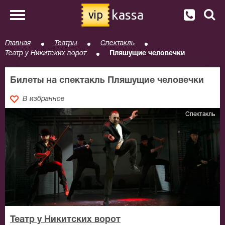
kassa
vip
Главная
Театры
Спектакль
Театр у Никитских ворот
Пляшущие человечки
Билеты на спектакль Пляшущие человечки
В избранное
Спектакль
Театр у Никитских ворот