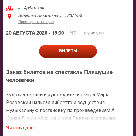
Арбатская
Большая Никитская ул., 23/14/9
Посмотреть на карте
20 АВГУСТА 2026 - 19:00
ЧТ
Другие даты
БИЛЕТЫ
Заказ билетов на спектакль Пляшущие
человечки
Художественный руководитель театра Марк
Розовский написал либретто и осуществил
музыкальную постановку по произведениям А.
Конан Дойла. Музыка Игоря Левина заставляет
пришедших на спектакль «Пляшущие человечки» в
Читать далее...
театре у Никитских ворот с головой погрузиться в