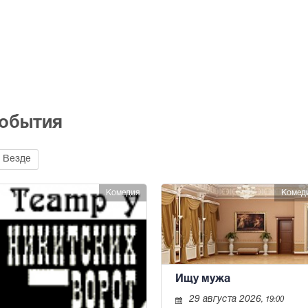
события
Везде
Комедия
Комед
Ищу мужа
29 августа 2026
, 19:00