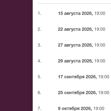
доставка билетов осуществляется в п
Вы можете с помощью:
1.
15 августа 2026,
19:00
Банковской картой
Банковским переводом
2.
22 августа 2026,
19:00
Наличными
Яндекс.Деньги
3.
27 августа 2026,
19:00
Qiwi
Связной
BitCoin
4.
29 августа 2026,
19:00
На нашем сайте всегда большой выбор
Серпуховке. Если не удалось найти ну
5.
17 сентября 2026,
19:00
и мы обязательно подберем Вам лучши
6.
25 сентября 2026,
19:00
7.
9 октября 2026,
19:00