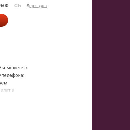
9:00
СБ
Другие даты
 Вы можете с
 телефона:
 чем
билет и
атная