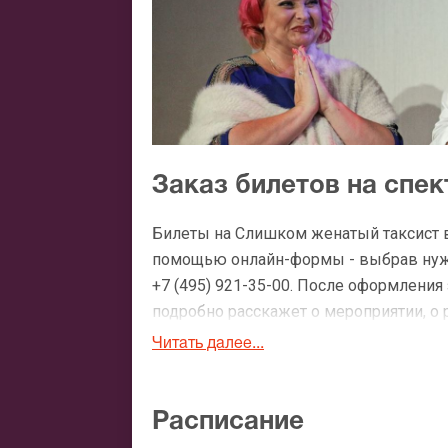
Заказ билетов на спе
Билеты на Слишком женатый таксист в 
помощью онлайн-формы - выбрав нужн
+7 (495) 921-35-00. После оформлени
подробно расскажет о мероприятии, о 
утвердит адрес доставки.
Читать далее...
Официальные билеты 
Расписание
После бронирования билетов, ожидайте