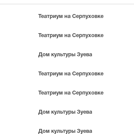
ределах МКАД возле метро или в пешей доступности. Оплат
Театриум на Серпуховке
Театриум на Серпуховке
Дом культуры Зуева
Театриум на Серпуховке
 билетов в разные категории зрительного зала Театриум н
жные билеты на Слишком женатый таксист, позвоните нам в
Театриум на Серпуховке
е места по доступной цене.
Дом культуры Зуева
Дом культуры Зуева