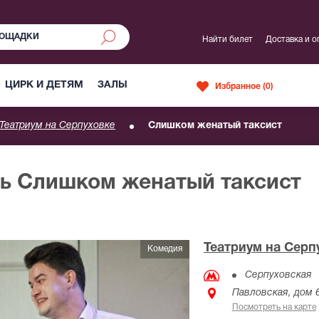
Найти билет
Доставка и о
ЦИРК И ДЕТЯМ
ЗАЛЫ
Избранное (
0
)
Театриум на Серпуховке
Слишком женатый таксист
ль Слишком женатый таксист
Театриум на Серп
Комедия
Серпуховская
Павловская, дом 
Посмотреть на карте