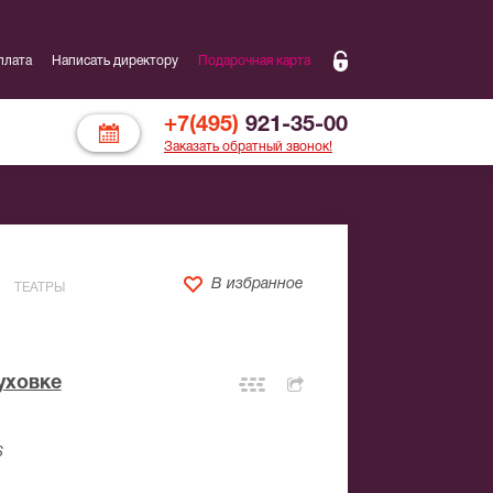
плата
Написать директору
Подарочная карта
+7(495)
921-35-00
Заказать обратный звонок!
В избранное
ТЕАТРЫ
уховке
6