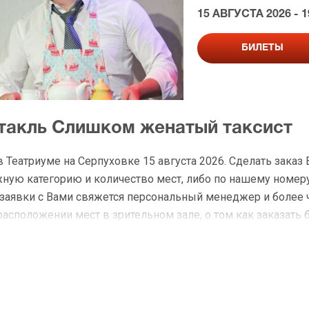
15 АВГУСТА 2026 - 1
БИЛЕТЫ
ктакль Слишком женатый таксист
Театриуме на Серпуховке 15 августа 2026. Сделать заказ
ую категорию и количество мест, либо по нашему номеру
я заявки с Вами свяжется персональный менеджер и более
расположении мест в зрительном зале, о том как заказать 
на Слишком женатый таксист
 доставку по Москве в течение не более 2-х часов. Беспл