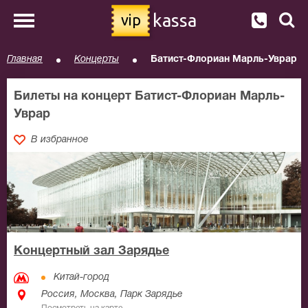
kassa
vip
Главная
Концерты
Батист-Флориан Марль-Уврар
Билеты на концерт Батист-Флориан Марль-
Уврар
В избранное
Концертный зал Зарядье
Китай-город
Россия, Москва, Парк Зарядье