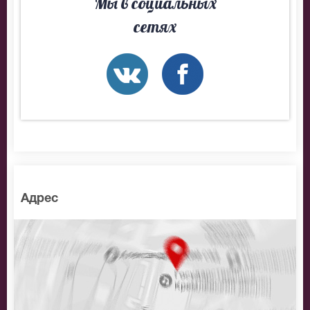
Мы в социальных
BitCoin
сетях
На нашем сайте всегда большой выбор билетов в
разные категории зрительного зала Концертный зал
Зарядье. Если не удалось найти нужные билеты на
Батист-Флориан Марль-Уврар, позвоните нам в call-
центр и мы обязательно подберем Вам лучшие места
по доступной цене.
Адрес