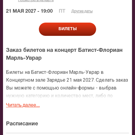
Посмотреть на карте
21 МАЯ 2027 - 19:00
ПТ
Другие даты
БИЛЕТЫ
Заказ билетов на концерт Батист-Флориан
Марль-Уврар
Билеты на Батист-Флориан Марль-Уврар в
Концертном зале Зарядье 21 мая 2027. Сделать заказ
Вы можете с помощью онлайн-формы - выбрав
нужную категорию и количество мест, либо по
нашему номеру телефона: +7 (495) 921-35-00. После
Читать далее...
оформления заявки с Вами свяжется персональный
менеджер и более чем подробно расскажет о
Расписание
мероприятии, о расположении мест в зрительном
зале, о том как заказать билет и утвердит адрес