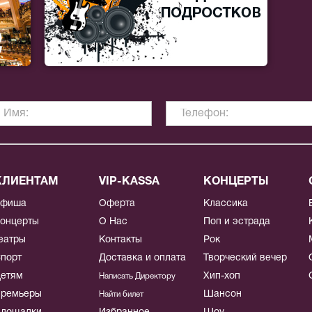
КЛИЕНТАМ
VIP-KASSA
КОНЦЕРТЫ
Афиша
Оферта
Классика
онцерты
О Нас
Поп и эстрада
еатры
Контакты
Рок
порт
Доставка и оплата
Творческий вечер
етям
Хип-хоп
Написать Директору
ремьеры
Шансон
Найти билет