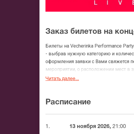
Заказ билетов на конц
Билеты на Vecherinka Performance Par
- выбрав нужную категорию и количест
оформления заявки с Вами свяжется 
мероприятии, о расположении мест в зр
Читать далее...
Официальные билеты на
После бронирования билетов, ожидайте
Расписание
доставка билетов осуществляется в п
Вы можете с помощью:
1.
13 ноября 2026,
21:00
Банковской картой