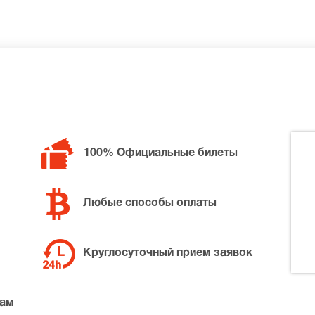
билетов в разные категории зрительного зала VK Stadium.
inka Performance Party, позвоните нам в call-центр и мы о
100% Официальные билеты
ной цене.
Любые способы оплаты
Круглосуточный прием заявок
там