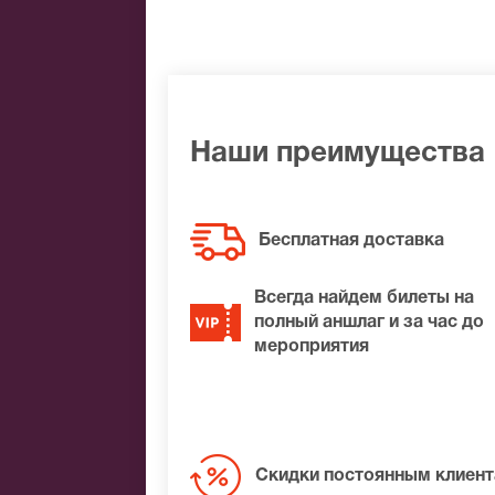
Банковским переводом
Наличными
Яндекс.Деньги
Qiwi
Связной
BitCoin
Наши преимущества
На нашем сайте всегда большой выбор 
удалось найти нужные билеты на Vecher
Бесплатная доставка
подберем Вам лучшие места по доступ
Всегда найдем билеты на
полный аншлаг и за час до
мероприятия
Скидки постоянным клиен