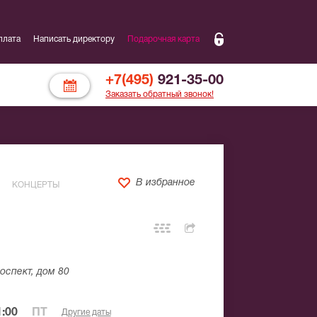
плата
Написать директору
Подарочная карта
+7(495)
921-35-00
Заказать обратный звонок!
В избранное
КОНЦЕРТЫ
оспект, дом 80
:00
ПТ
Другие даты