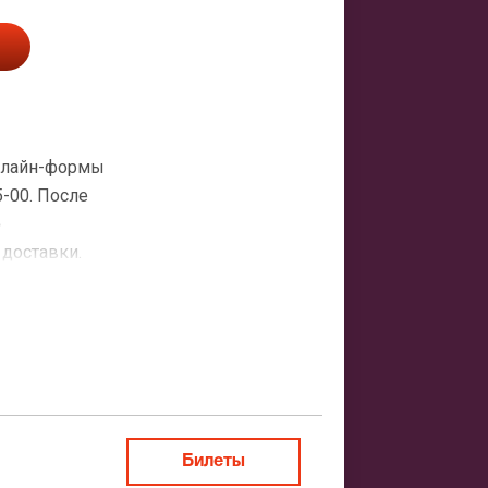
онлайн-формы
5-00. После
о
 доставки.
атная
ить заказ
Билеты