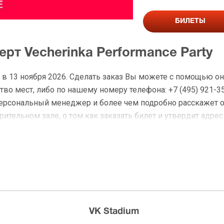
БИЛЕТЫ
ерт Vecherinka Performance Party
ty в 13 ноября 2026. Сделать заказ Вы можете с помощью 
во мест, либо по нашему номеру телефона: +7 (495) 921-3
персональный менеджер и более чем подробно расскажет 
ительном зале, о том как заказать билет и утвердит адрес
 Vecherinka Performance Party
 доставку по Москве в течение не более 2-х часов. Беспл
ределах МКАД возле метро или в пешей доступности. Оплат
VK Stadium