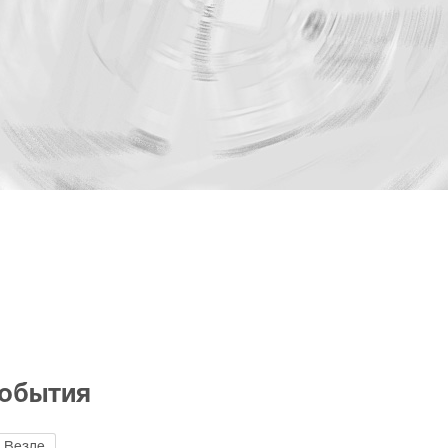
события
Везде