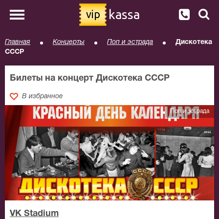
kassa
vip
Главная
Концерты
Поп и эстрада
Дискотека
СССР
Билеты на концерт Дискотека СССР
В избранное
Поп и эстрада
VK Stadium