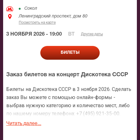
Сокол
Ленинградский проспект, дом 80
Посмотреть на карте
3 НОЯБРЯ 2026 - 19:00
ВТ
Другие даты
БИЛЕТЫ
Заказ билетов на концерт Дискотека СССР
Билеты на Дискотека СССР в 3 ноября 2026. Сделать
заказ Вы можете с помощью онлайн-формы -
выбрав нужную категорию и количество мест, либо
по нашему номеру телефона: +7 (495) 921-35-00.
После оформления заявки с Вами свяжется
Читать далее...
персональный менеджер и более чем подробно
расскажет о мероприятии, о расположении мест в