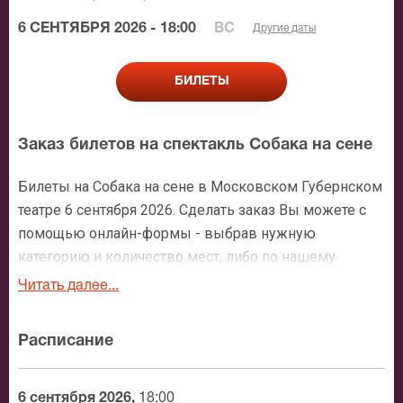
6 СЕНТЯБРЯ 2026 - 18:00
ВС
Другие даты
БИЛЕТЫ
Заказ билетов на спектакль Собака на сене
Билеты на Собака на сене в Московском Губернском
театре 6 сентября 2026. Сделать заказ Вы можете с
помощью онлайн-формы - выбрав нужную
категорию и количество мест, либо по нашему
номеру телефона: +7 (495) 921-35-00. После
Читать далее...
оформления заявки с Вами свяжется персональный
менеджер и более чем подробно расскажет о
Расписание
мероприятии, о расположении мест в зрительном
зале, о том как заказать билет и утвердит адрес
доставки.
6 сентября 2026,
18:00