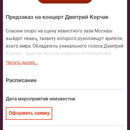
Предзаказ на концерт Дмитрий Корчак
Совсем скоро на сцену известного зала Москвы
выйдет певец, таланту которого рукоплещут зрители
всего мира. Обладатель уникального голоса Дмитрий
Корчак - один из лучших оперных исполнителей,
имеющий огромный творческий багаж и
Читать далее...
высочайшее исполнительское мастерство. Он
доводит до совершенства любое произведение, за
Расписание
которое берется. Все премьеры с его участием
становятся громкими и обсуждаемыми. Талант
Корчака уже отметили такие мэтры музыкального
Дата мероприятия неизвестна
искусства как Зубин Мета, Владимир Федосеев,
Кшиштоф Пендерецкий, Даниэль Баренбойм,
Оформить заявку
Пласидо Доминго, Юрий Темирканов, Кент Нагано,
Риккардо Шайи.