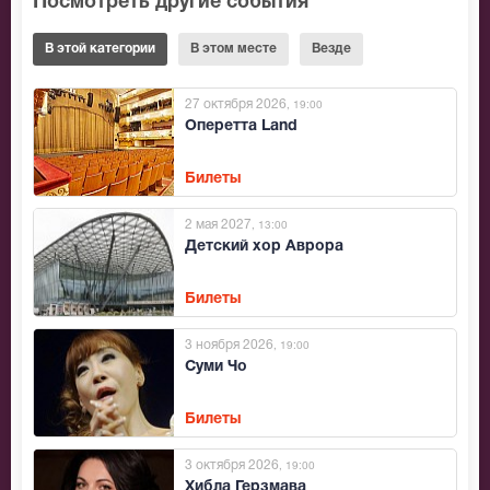
Посмотреть другие события
В этой категории
В этом месте
Везде
27 октября 2026
, 19:00
Оперетта Land
Билеты
2 мая 2027
, 13:00
Детский хор Аврора
Билеты
3 ноября 2026
, 19:00
Суми Чо
Билеты
3 октября 2026
, 19:00
Хибла Герзмава