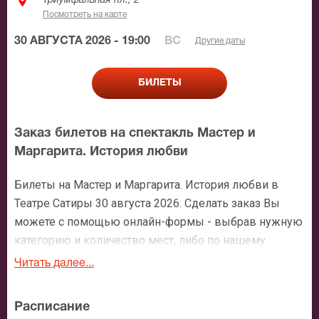
Триумфальная пл., 2
Посмотреть на карте
30 АВГУСТА 2026 - 19:00
ВС
Другие даты
БИЛЕТЫ
Заказ билетов на спектакль Мастер и
Маргарита. История любви
Билеты на Мастер и Маргарита. История любви в
Театре Сатиры 30 августа 2026. Сделать заказ Вы
можете с помощью онлайн-формы - выбрав нужную
категорию и количество мест, либо по нашему
номеру телефона: +7 (495) 921-35-00. После
Читать далее...
оформления заявки с Вами свяжется персональный
менеджер и более чем подробно расскажет о
Расписание
мероприятии, о расположении мест в зрительном