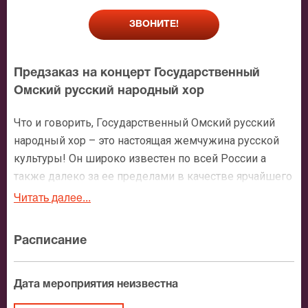
ЗВОНИТЕ!
Предзаказ на концерт Государственный
Омский русский народный хор
Что и говорить, Государственный Омский русский
народный хор – это настоящая жемчужина русской
культуры! Он широко известен по всей России а
также далеко за ее пределами в качестве ярчайшего
пропагандиста национальной культуры и исконно
Читать далее...
русских традиций.
Зарубежные журналисты не раз называли его
Расписание
гордостью сибирской земли, воплощением живого,
народного творчества русской земли.
Побывав на выступлении этого хора невозможно
Дата мероприятия неизвестна
забыть ту дикую энергетику, которая исходит от его