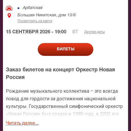
Арбатская
Большая Никитская, дом 13/6
Посмотреть на карте
15 СЕНТЯБРЯ 2026 - 19:00
ВТ
Другие даты
БИЛЕТЫ
Заказ билетов на концерт Оркестр Новая
Россия
Рождение музыкального коллектива – это всегда
повод для гордости за достижения национальной
культуры. Государственный симфонический оркестр
«Новая Россия» был создан в 1990 году, в 2002 его
возглавил выдающийся музыкант Юрий Башмет.
Читать далее...