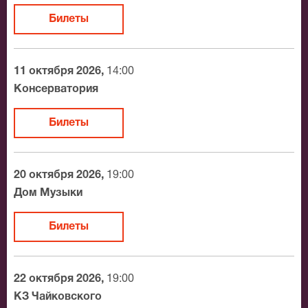
города. И, конечно, если у вас будет возможность –
обязательно купите на оркестр «Новая Россия»
Билеты
билеты и приходите на встречу с талантливыми
исполнителями.
11 октября 2026,
14:00
Консерватория
Билеты
20 октября 2026,
19:00
Дом Музыки
Билеты
22 октября 2026,
19:00
КЗ Чайковского