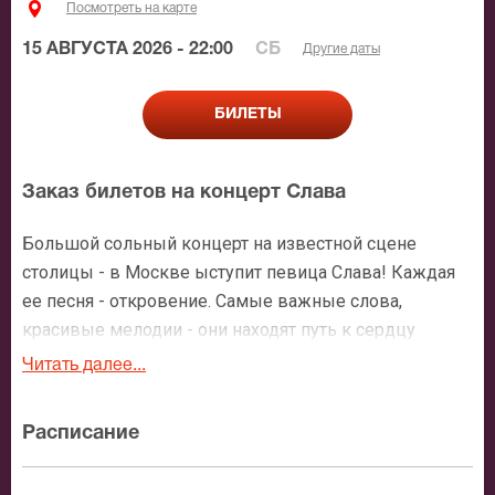
Посмотреть на карте
15 АВГУСТА 2026 - 22:00
СБ
Другие даты
БИЛЕТЫ
Заказ билетов на концерт Слава
Большой сольный концерт на известной сцене
столицы - в Москве ыступит певица Слава! Каждая
ее песня - откровение. Самые важные слова,
красивые мелодии - они находят путь к сердцу
слушателя во всех выступлениях этой яркой
Читать далее...
исполнительницы.
Расписание
Концерт Славы в Москве будет песенным шоу, где
один хит будет сменять другой, где зрительный зал