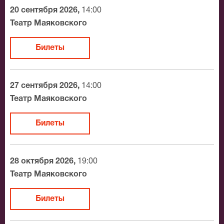
доставки.
20 сентября 2026,
14:00
Театр Маяковского
Официальные билеты на Восьмиклассница
Билеты
После бронирования билетов, ожидайте доставку по
Москве в течение не более 2-х часов. Бесплатная
доставка билетов осуществляется в пределах МКАД
27 сентября 2026,
14:00
возле метро или в пешей доступности. Оплатить
Театр Маяковского
заказ Вы можете с помощью:
Билеты
Банковской картой
Банковским переводом
Наличными
28 октября 2026,
19:00
Яндекс.Деньги
Театр Маяковского
Qiwi
Связной
Билеты
BitCoin