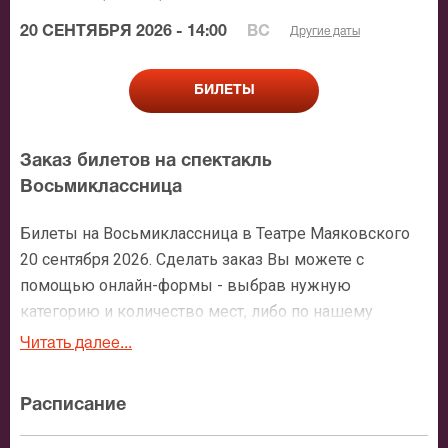
20 СЕНТЯБРЯ 2026 - 14:00
ВС
Другие даты
БИЛЕТЫ
Заказ билетов на спектакль
Восьмиклассница
Билеты на Восьмиклассница в Театре Маяковского
20 сентября 2026. Сделать заказ Вы можете с
помощью онлайн-формы - выбрав нужную
категорию и количество мест, либо по нашему
номеру телефона: +7 (495) 921-35-00. После
Читать далее...
оформления заявки с Вами свяжется персональный
менеджер и более чем подробно расскажет о
Расписание
мероприятии, о расположении мест в зрительном
зале, о том как заказать билет и утвердит адрес