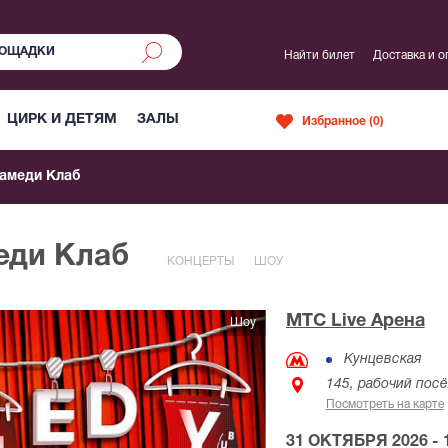
Найти билет
Доставка и о
ЦИРК И ДЕТЯМ
ЗАЛЫ
Избранное (
0
)
амеди Клаб
еди Клаб
КОНЦЕРТЫ
ШОУ
МТС Live Арена
Шоу
Кунцевская
145, рабочий пос
Посмотреть на карте
31 ОКТЯБРЯ 2026 - 