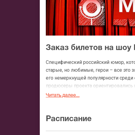
Заказ билетов на шоу
Специфический российский юмор, кото
старые, но любимые, герои – все это
его немеркнущей популярности среди 
продюсеры проекта ориентировались н
резидентов клуба все больше зрелых и
Читать далее...
критикуемым не был репертуар, покло
Для своих программ Камеди Клаб обыч
Расписание
выступление на большой сцене. Сугуб
современное общество, шутки на грани