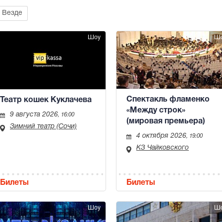
Везде
Шоу
Ш
Спектакль фламенко
Театр кошек Куклачева
«Между строк»
9 августа 2026
, 16:00
(мировая премьера)
Зимний театр (Сочи)
4 октября 2026
, 19:00
КЗ Чайковского
Билеты
Билеты
Шоу
Ш