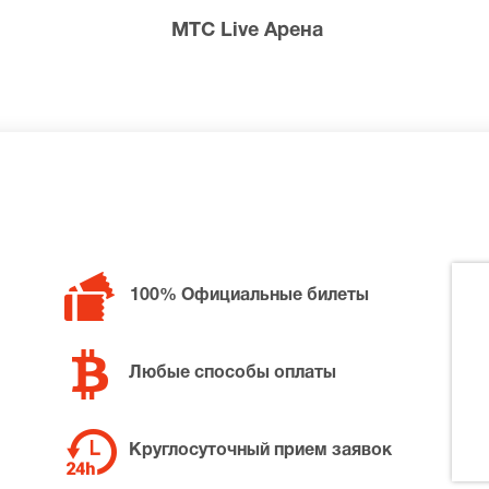
МТС Live Арена
оу страны
надежную компанию, ведь это возможность приобретения
ставки. Все это может обеспечить наша компания, которая
одаже билетов на ведущие московские площадки. На наше
, оплатив заказ удобным для вас способом.
на Камеди Клаб
м следующие формы оплаты заказа:
100% Официальные билеты
редаче билетов.
каза на нашем сайте.
оторым вы сможете осуществить банковский перевод.
Любые способы оплаты
лярных систем, представленных в отечественном сегмент
Круглосуточный прием заявок
ние
в Москве. Проверьте удо
билетов на шоу Камеди Клаб