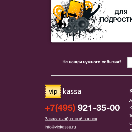
Не нашли нужного события?
kassa
vip
+7(495)
921-35-00
К
Т
Заказать обратный звонок
С
info@vipkassa.ru
Д