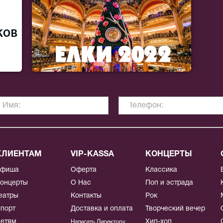
КЛИЕНТАМ
VIP-KASSA
КОНЦЕРТЫ
Афиша
Оферта
Классика
онцерты
О Нас
Поп и эстрада
еатры
Контакты
Рок
порт
Доставка и оплата
Творческий вечер
етям
Хип-хоп
Написать Директору