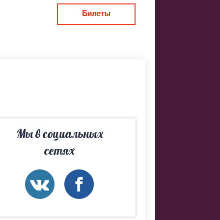
Билеты
 хороших
 уже более
м сайте вы
Мы в социальных
сетях
е.
бство