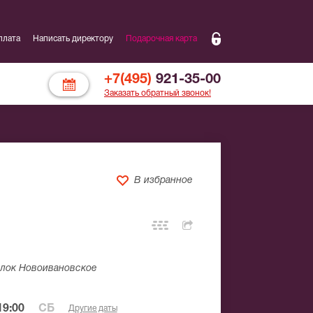
плата
Написать директору
Подарочная карта
+7(495)
921-35-00
Заказать обратный звонок!
В избранное
ёлок Новоивановское
19:00
СБ
Другие даты