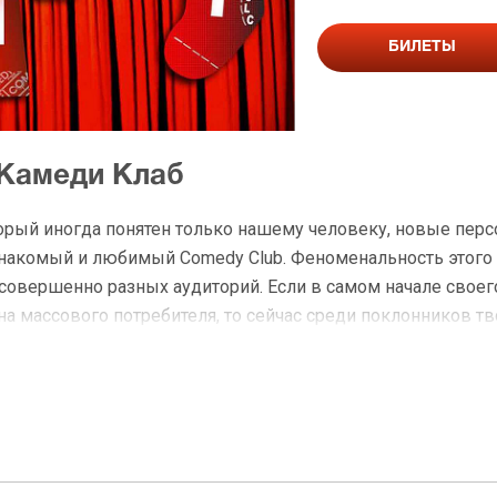
БИЛЕТЫ
 Камеди Клаб
рый иногда понятен только нашему человеку, новые перс
 знакомый и любимый Comedy Club. Феноменальность этого 
совершенно разных аудиторий. Если в самом начале своег
а массового потребителя, то сейчас среди поклонников тв
 состоявшихся в жизни людей. Это говорит о том, что ка
нников ему не занимать.
но выбирает небольшие площадки, поэтому не стоит проп
о национальный юмор, свежий взгляд молодого поколения
, скетчи, юморески, стенд ап – все это можно увидеть, ку