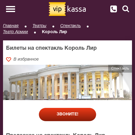
kassa
vip
Главная
Театры
Спектакль
Театр Армии
Король Лир
Билеты на спектакль Король Лир
В избранное
Спектакль
ЗВОНИТЕ!