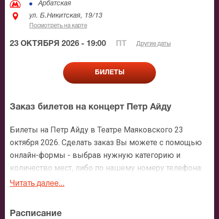
Арбатская
ул. Б.Никитская, 19/13
Посмотреть на карте
23 ОКТЯБРЯ 2026 - 19:00
ПТ
Другие даты
БИЛЕТЫ
Заказ билетов на концерт Петр Айду
Билеты на Петр Айду в Театре Маяковского 23
октября 2026. Сделать заказ Вы можете с помощью
онлайн-формы - выбрав нужную категорию и
количество мест, либо по нашему номеру телефона:
+7 (495) 921-35-00. После оформления заявки с Вами
Читать далее...
свяжется персональный менеджер и более чем
подробно расскажет о мероприятии, о расположении
Расписание
мест в зрительном зале, о том как заказать билет и