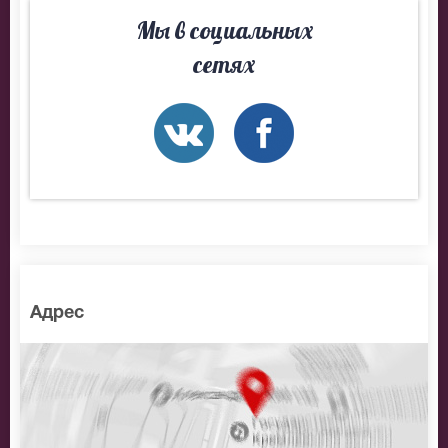
На нашем сайте всегда большой выбор билетов в
Мы в социальных
разные категории зрительного зала Театр
сетях
Маяковского. Если не удалось найти нужные билеты
на Петр Айду, позвоните нам в call-центр и мы
обязательно подберем Вам лучшие места по
доступной цене.
Адрес