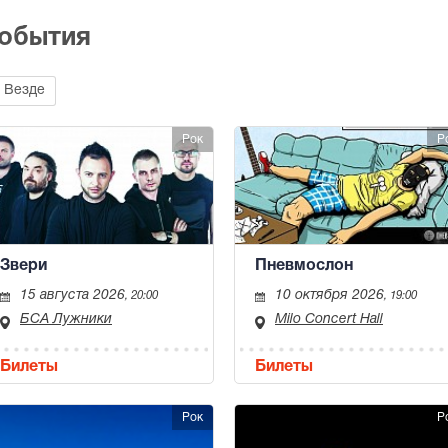
события
Везде
Рок
Р
Звери
Пневмослон
15 августа 2026
10 октября 2026
, 20:00
, 19:00
БСА Лужники
Milo Concert Hall
Билеты
Билеты
Рок
Р