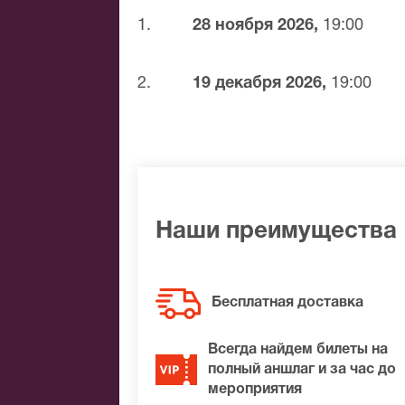
1.
28 ноября 2026,
19:00
Музыканты сотрудничают с другими из
вместе с Вадимом Самойловым в Красн
всегда преподносят зрителям много с
2.
19 декабря 2026,
19:00
Москве представит новую программу. 
интересного концерта.
Наши преимущества
Бесплатная доставка
Всегда найдем билеты на
полный аншлаг и за час до
мероприятия