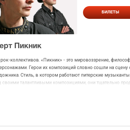
БИЛЕТЫ
церт Пикник
 рок-коллективов. «Пикник» - это мировоззрение, философ
рсонажами. Герои их композиций словно сошли на сцену 
удожника. Стиль, в котором работают питерские музыканты
над своими талантливыми композициями, они тщательно п
ждого исполнителя.
ывают все новые грани творчества талантливых музыканто
большим гастрольным туром «ЗО световых лет». Музыканты
 будет организовано большое турне по Соединенным Штатам