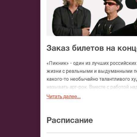
Заказ билетов на кон
«Пикник» - один из лучших российских
жизни с реальными и выдуманными пе
какого-то необычайно талантливого х
называть арт-рок. Вместе с работой 
сценографию каждой песни и образ ка
Читать далее...
раз за разом откр
Билеты на «Пикник»
году группа отметила свое 30-летие 
Расписание
том, что, впервые со дня основания,
Канаде.