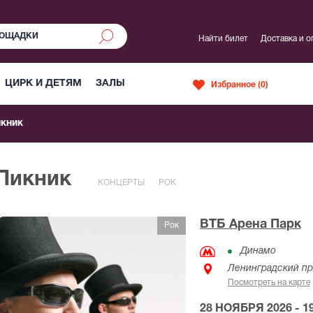
Найти билет
Доставка и о
ЦИРК И ДЕТЯМ
ЗАЛЫ
Избранное (
0
)
кник
 Пикник
КОНЦЕРТЫ
РОК
ВТБ Арена Парк
Рок
Динамо
Ленинградский про
Посмотреть на карте
28 НОЯБРЯ 2026 - 19