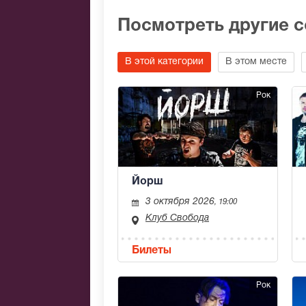
Посмотреть другие 
В этой категории
В этом месте
Рок
Йорш
3 октября 2026
, 19:00
Клуб Свобода
Билеты
Рок