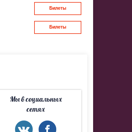
Билеты
 выступили
т «Пикник»
Пикник» в
Билеты
иками нового
Мы в социальных
сетях