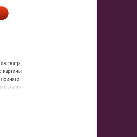
ия, театр
с картины
 принято
родумывают
в. В 2011
 объявили о
 Америки и