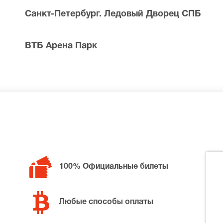
Санкт-Петербург. Ледовый Дворец СПБ
вестными исполнителями, так, весной прошлого года они
одаре, Ростове-на-Дону и Волгограде. Билеты на концер
юрпризов и знакомят с лучшими работами исполнителей. «
ВТБ Арена Парк
Купив на концерт «Пикник» билеты, зрители станут участн
100% Официальные билеты
Любые способы оплаты