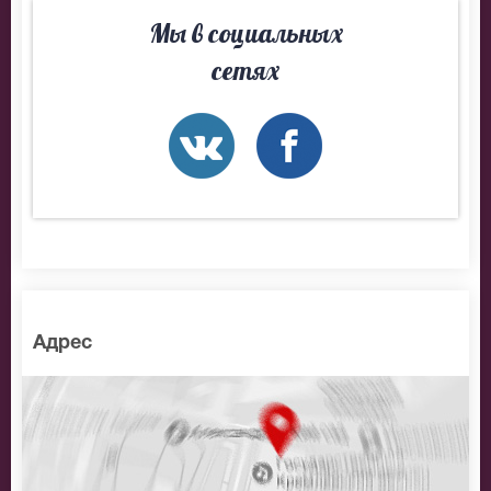
Как только в феврале 2004 вышел их альбом
Мы в социальных
«Райны-Кварталы», можно было уже говорить о
сетях
новом явлении на музыкальной сцене страны.
Шквал всех самых престижных премий и первые
места в хит-парадах превратили группу в идола
молодежной поп-культуры. Поэтому билеты на Звери
не залеживаются в кассах.
Казалось бы, обычный парень из Таганрога,
окончивший ПТУ. Как все. Как миллионы. Может в
этом и суть? Может, стоит купить на Звери билеты,
чтобы и тебя окрылила твоя Судьба.
Адрес
«Напитки покрепче, слова покороче». Все просто, все
как в жизни. От того и гениально. От того и
«разрывает» молодежь. И так хотят все получить на
концерт Зверей билеты.