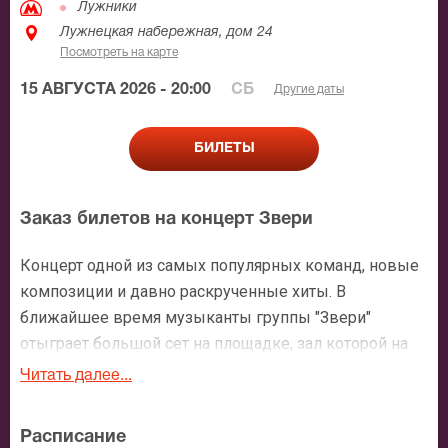
Лужники
Лужнецкая набережная, дом 24
Посмотреть на карте
15 АВГУСТА 2026 - 20:00
СБ
Другие даты
БИЛЕТЫ
Заказ билетов на концерт Звери
Концерт одной из самых популярных команд, новые
композиции и давно раскрученные хиты. В
ближайшее время музыканты группы "Звери"
отыграет большой сет на площадке, зал которой на
их выступлениях всегда полон.
Читать далее...
А сегодня надо просто купить билеты на Звери, и
Расписание
любимая музыка закружит вас, как кружит вот уже