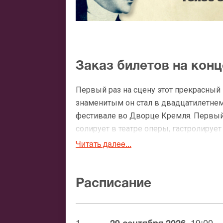
Заказ билетов на кон
Первый раз на сцену этот прекрасный
знаменитым он стал в двадцатилетнем
фестивале во Дворце Кремля. Первый 
солирует в театре оперы, гастролируе
разлетаются.
Читать далее...
Удачное выступление в Парижском теат
Министерство СССР проявляет свое не 
Расписание
эмигрировать во Францию не решается
1960 –1970 года считаются самыми у