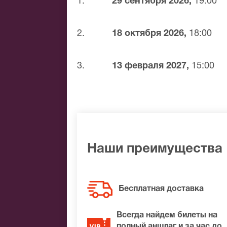
1.
29 сентября 2026,
19:00
фестивале в Сопоте, а уже немного по
несколько дней до концерта Муслима 
2.
18 октября 2026,
18:00
Более 600 песен насчитывается в реп
3.
13 февраля 2027,
15:00
Наши преимущества
Бесплатная доставка
Всегда найдем билеты на
полный аншлаг и за час до