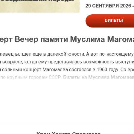
29 СЕНТЯБРЯ 2026 -
БИЛЕТЫ
церт Вечер памяти Муслима Магом
 певец вышел еще в далекой юности. А вот по-настоящему
 возрасте, когда ему представилась возможность выступи
сольный концерт Магомаева состоялся в 1963 году. Со в
т по крупным городам СССР.
Билеты на Муслима Магомае
ре «Олимпия» даёт ему отличный шанс остаться в театре.
желание терять столь великого солиста и дает отказ. Пев
, приходится остаться
Муслиму Магомаеву в Москве.
спешными в карьере Магомаева. Он получает свою первую