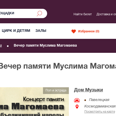
Найти билет
Доставка и о
ЦИРК И ДЕТЯМ
ЗАЛЫ
Избранное (
0
)
а
Вечер памяти Муслима Магомаева
 Вечер памяти Муслима Магом
Дом Музыки
Поп и эстрада
Павелецкая
Космодамианская 
Посмотреть на карте