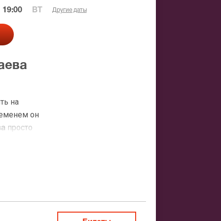
 19:00
ВТ
Другие даты
аева
ть на
ременем он
просто
ва
 Но
ец
 премию на