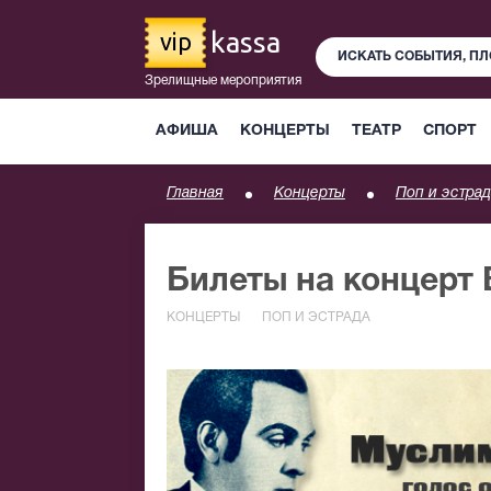
kassa
vip
Зрелищные мероприятия
АФИША
КОНЦЕРТЫ
ТЕАТР
СПОРТ
Главная
Концерты
Поп и эстрад
Билеты на концерт
КОНЦЕРТЫ
ПОП И ЭСТРАДА