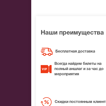
Банковским переводом
Наличными
Яндекс.Деньги
Qiwi
Связной
BitCoin
Наши преимущества
На нашем сайте всегда большой выбор
удалось найти нужные билеты на Натал
Бесплатная доставка
лучшие места по доступной цене.
Всегда найдем билеты на
полный аншлаг и за час до
мероприятия
Скидки постоянным клиен