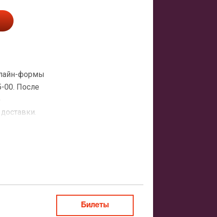
нлайн-формы
5-00. После
о
 доставки.
атная
ить заказ
Билеты