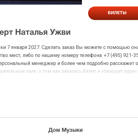
БИЛЕТЫ
церт Наталья Ужви
ки 7 января 2027. Сделать заказ Вы можете с помощью о
во мест, либо по нашему номеру телефона: +7 (495) 921-3
персональный менеджер и более чем подробно расскажет 
ительном зале, о том как заказать билет и утвердит адрес
на Наталья Ужви
 доставку по Москве в течение не более 2-х часов. Беспл
ределах МКАД возле метро или в пешей доступности. Оплат
Дом Музыки