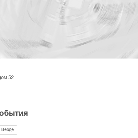
дом 52
события
Везде