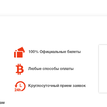
 билетов в разные категории зрительного зала Дом Музык
ья Ужви, позвоните нам в call-центр и мы обязательно по
100% Официальные билеты
Любые способы оплаты
Круглосуточный прием заявок
там