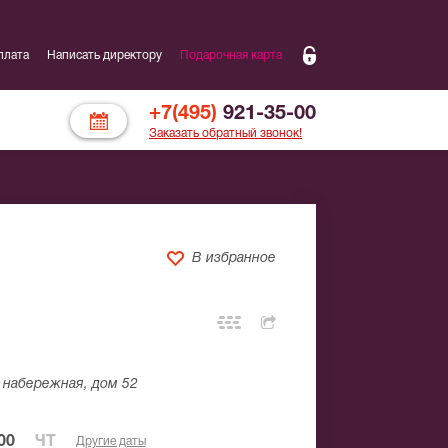
плата
Написать директору
Подарочная карта
+7(495)
921-35-00
Заказать обратный звонок!
В избранное
набережная, дом 52
00
ЧТ
Другие даты