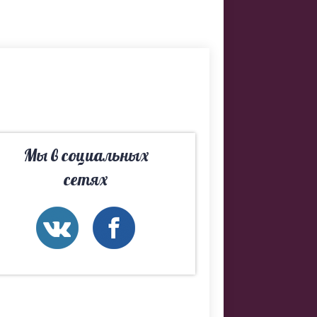
и. Если не
дберем Вам
Мы в социальных
сетях