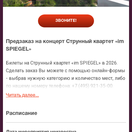
ЗВОНИТЕ!
Предзаказ на концерт Струнный квартет «im
SPIEGEL»
Билеты на Струнный квартет «im SPIEGEL» в 2026.
Сделать заказ Вы можете с помощью онлайн-формы
- выбрав нужную категорию и количество мест, либо
по нашему номеру телефона: +7 (495) 921-35-00.
После оформления заявки с Вами свяжется
Читать далее...
персональный менеджер и более чем подробно
расскажет о мероприятии, о расположении мест в
Расписание
зрительном зале, о том как заказать билет и утвердит
адрес доставки.