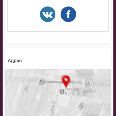
разные категории зрительного зала . Если не удалось
найти нужные билеты на Струнный квартет «im
SPIEGEL», позвоните нам в call-центр и мы
обязательно подберем Вам лучшие места по
доступной цене.
Адрес