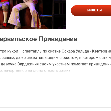
БИЛЕТЫ
тервильское Привидение
тра кукол – спектакль по сказке Оскара Уальда «Кентерви
ересным, даже захватывающим сюжетом, в котором есть м
ая девочка Вирджиния своим участием помогает привидени
, начертанное на стене старого замка.
рекрасный спектакль – веселый, музыкальный, очень тро
» приведут детей на встречу с очень хорошей историей, 
ектакль «Кентервильское Привидение» билеты все заботли
на спектакль «Кентервильское Привидение» очень популярн
ектакль «Кентервильское Привидение» в Москве.