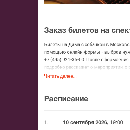
Заказ билетов на спек
Билеты на Дама с собачкой в Московск
помощью онлайн-формы - выбрав нужн
+7 (495) 921-35-00. После оформлени
подробно расскажет о мероприятии, о 
утвердит адрес доставки.
Читать далее...
Официальные билеты н
Расписание
После бронирования билетов, ожидайте
доставка билетов осуществляется в п
Вы можете с помощью:
1.
10 сентября 2026,
19:00