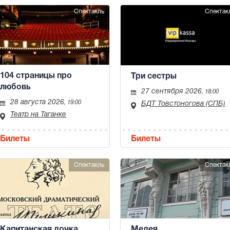
Спектакль
Спектак
104 страницы про
Три сестры
любовь
27 сентября 2026
, 18:00
28 августа 2026
, 19:00
БДТ Товстоногова (СПБ)
Театр на Таганке
Билеты
Билеты
Спектакль
Спектак
Капитанская дочка
Медея