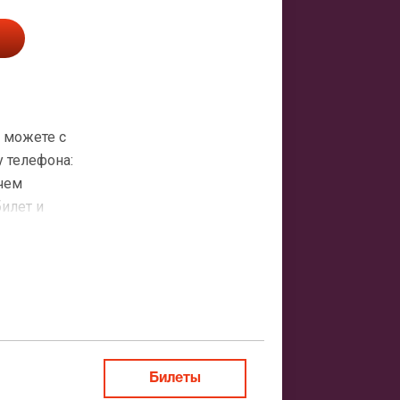
ы можете с
 телефона:
 чем
билет и
атная
ить заказ
Билеты