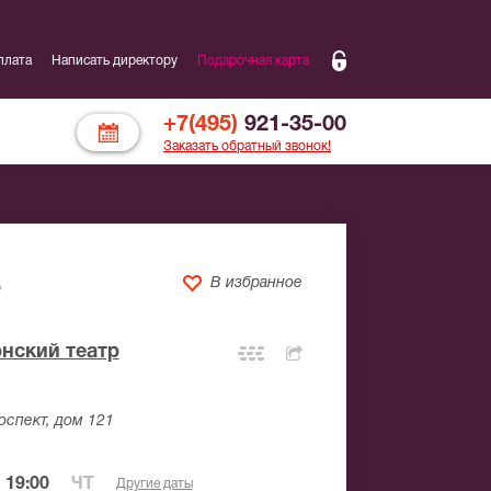
плата
Написать директору
Подарочная карта
+7(495)
921-35-00
Заказать обратный звонок!
В избранное
Ь
нский театр
оспект, дом 121
 19:00
ЧТ
Другие даты