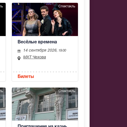
ль
Спектакль
Весёлые времена
14 сентября 2026
, 19:00
МХТ Чехова
Билеты
ль
Спектакль
Приглашение на казнь