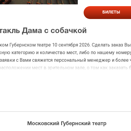
БИЛЕТЫ
такль Дама с собачкой
ом Губернском театре 10 сентября 2026. Сделать заказ В
ую категорию и количество мест, либо по нашему номеру
я заявки с Вами свяжется персональный менеджер и более
расположении мест в зрительном зале, о том как заказать 
а Дама с собачкой
 доставку по Москве в течение не более 2-х часов. Беспл
ределах МКАД возле метро или в пешей доступности. Оплат
Московский Губернский театр