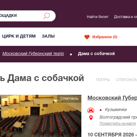
Найти билет
Доставка и о
ЦИРК И ДЕТЯМ
ЗАЛЫ
Избранное (
0
)
Московский Губернский театр
Дама с собачкой
ь Дама с собачкой
ТЕАТРЫ
СПЕКТАКЛ
Московский Губер
Спектакль
Кузьминки
Волгоградский пр
Посмотреть на карте
10 СЕНТЯБРЯ 2026 -