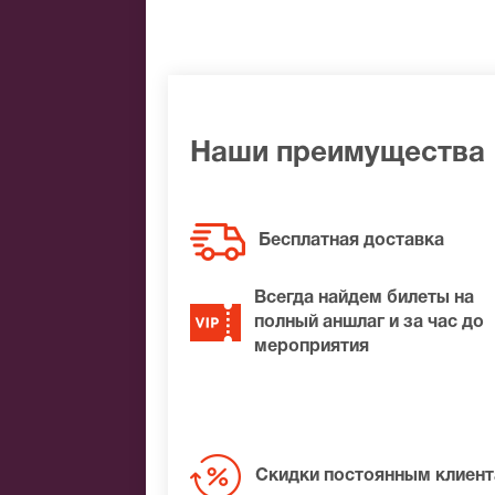
Банковской картой
Банковским переводом
Наличными
Яндекс.Деньги
Qiwi
Связной
Наши преимущества
BitCoin
На нашем сайте всегда большой выбор
Бесплатная доставка
Губернский театр. Если не удалось най
обязательно подберем Вам лучшие мес
Всегда найдем билеты на
полный аншлаг и за час до
мероприятия
Скидки постоянным клиен