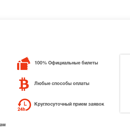
 билетов в разные категории зрительного зала Московски
100% Официальные билеты
ти нужные билеты на Дама с собачкой, позвоните нам в cal
та по доступной цене.
Любые способы оплаты
Круглосуточный прием заявок
там