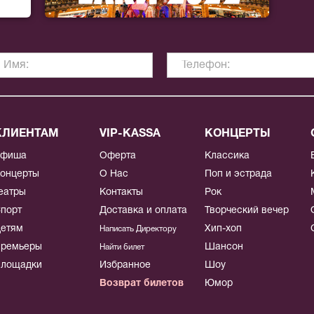
КЛИЕНТАМ
VIP-KASSA
КОНЦЕРТЫ
Афиша
Оферта
Классика
онцерты
О Нас
Поп и эстрада
еатры
Контакты
Рок
порт
Доставка и оплата
Творческий вечер
етям
Хип-хоп
Написать Директору
ремьеры
Шансон
Найти билет
лощадки
Избранное
Шоу
Возврат билетов
Юмор