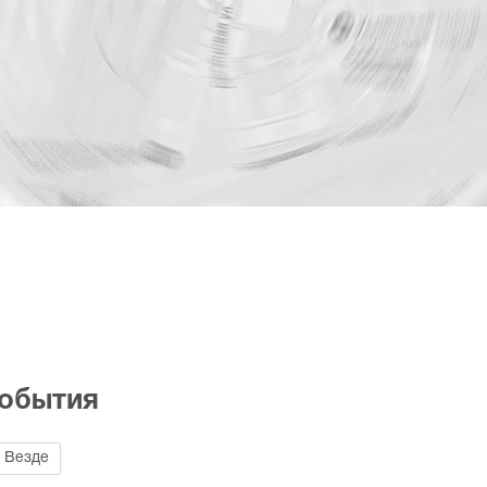
1
события
Везде