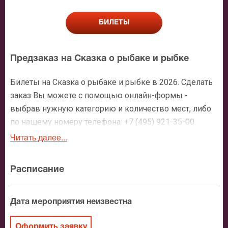
БИЛЕТЫ
Предзаказ на Сказка о рыбаке и рыбке
Билеты на Сказка о рыбаке и рыбке в 2026. Сделать
заказ Вы можете с помощью онлайн-формы -
выбрав нужную категорию и количество мест, либо
по нашему номеру телефона: +7 (495) 921-35-00.
После оформления заявки с Вами свяжется
Читать далее...
персональный менеджер и более чем подробно
расскажет о мероприятии, о расположении мест в
Расписание
зрительном зале, о том как заказать билет и утвердит
адрес доставки.
Дата мероприятия неизвестна
Официальные билеты на Сказка о рыбаке и
рыбке
Оформить заявку