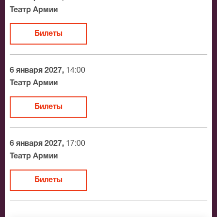
Официальные билеты на Сказка о царе
Театр Армии
Салтане
Билеты
После бронирования билетов, ожидайте доставку по
Москве в течение не более 2-х часов. Бесплатная
доставка билетов осуществляется в пределах МКАД
6 января 2027,
14:00
возле метро или в пешей доступности. Оплатить
Театр Армии
заказ Вы можете с помощью:
Билеты
Банковской картой
Банковским переводом
Наличными
6 января 2027,
17:00
Яндекс.Деньги
Театр Армии
Qiwi
Связной
Билеты
BitCoin
На нашем сайте всегда большой выбор билетов в