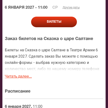
6 ЯНВАРЯ 2027 - 11:00
СР
Другие даты
БИЛЕТЫ
Заказ билетов на Сказка о царе Салтане
Билеты на Сказка о царе Салтане в Театре Армии 6
января 2027. Сделать заказ Вы можете с помощью
онлайн-формы - выбрав нужную категорию и
количество мест, либо по нашему номеру телефона:
+7 (495) 921-35-00. После оформления заявки с Вами
Читать далее...
свяжется персональный менеджер и более чем
подробно расскажет о мероприятии, о расположении
Расписание
мест в зрительном зале, о том как заказать билет и
утвердит адрес доставки.
6 января 2027,
11:00