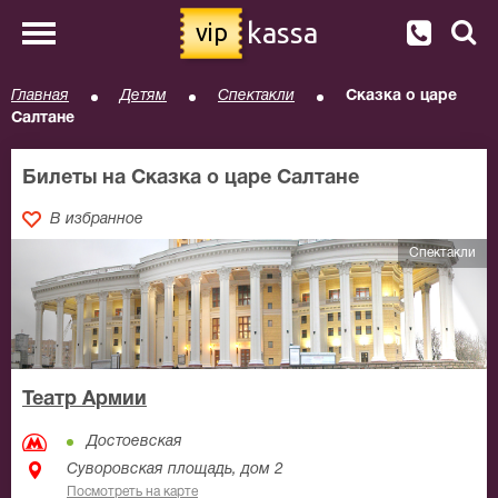
kassa
vip
Главная
Детям
Спектакли
Сказка о царе
Салтане
Билеты на Сказка о царе Салтане
В избранное
Спектакли
Театр Армии
Достоевская
Суворовская площадь, дом 2
Посмотреть на карте