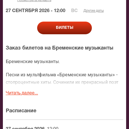
Посмотреть на карте
27 СЕНТЯБРЯ 2026 - 12:00
ВС
Другие даты
БИЛЕТЫ
Заказ билетов на Бременские музыканты
Бременские музыканты.
Песни из мультфильма «Бременские музыканты» -
стопроцентные хиты. Сочинили их прекрасный поэт
Юрий Энтин и великолепный композитор Геннадий
Читать далее...
Гладков. Сегодня любимую всеми детьми и их
родителями сказку можно увидеть на сцене Театра
Расписание
Стаса Намина.
Мюзикл «Бременские музыканты» в Москве