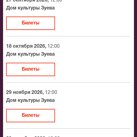
27 сентября 2026,
12:00
воплощен на театральной сцене по либретто Василия
Дом культуры Зуева
Ливанова и Юрия Энтина. Режиссер-постановщик
спектакля – Стас Намин. Зрители, купившие на
Билеты
мюзикл «Бременские музыканты» билеты, вновь
будут увлеченно следить за приключениями
отважного Трубадура и Принцессы и их верных
18 октября 2026,
12:00
друзей.
Дом культуры Зуева
- приглашение
Билеты на «Бременские музыканты»
Билеты
в захватывающее путешествие, полное волшебных
впечатлений. Закажите билеты на спектакль
«Бременские музыканты» - подарите себе
29 ноября 2026,
12:00
незабываемый праздник!
Дом культуры Зуева
Билеты