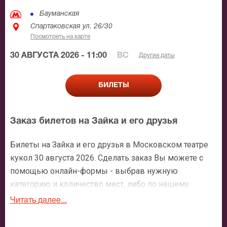
Бауманская
Спартаковская ул. 26/30
Посмотреть на карте
30 АВГУСТА 2026 - 11:00
ВС
Другие даты
БИЛЕТЫ
Заказ билетов на Зайка и его друзья
Билеты на Зайка и его друзья в Московском театре
кукол 30 августа 2026. Сделать заказ Вы можете с
помощью онлайн-формы - выбрав нужную
категорию и количество мест, либо по нашему
номеру телефона: +7 (495) 921-35-00. После
Читать далее...
оформления заявки с Вами свяжется персональный
менеджер и более чем подробно расскажет о