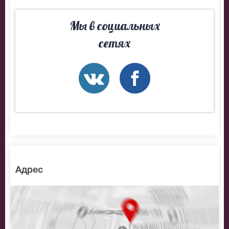
BitCoin
Мы в социальных
На нашем сайте всегда большой выбор билетов в
сетях
разные категории зрительного зала Московский
театр кукол. Если не удалось найти нужные билеты на
Зайка и его друзья, позвоните нам в call-центр и мы
обязательно подберем Вам лучшие места по
доступной цене.
Адрес