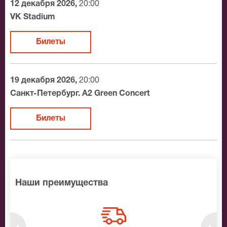
12 декабря 2026,
20:00
Официальные билеты на Boulevard Depo
VK Stadium
После бронирования билетов, ожидайте доставку по
Билеты
Москве в течение не более 2-х часов. Бесплатная
доставка билетов осуществляется в пределах МКАД
возле метро или в пешей доступности. Оплатить
19 декабря 2026,
20:00
заказ Вы можете с помощью:
Санкт-Петербург. A2 Green Concert
Банковской картой
Билеты
Банковским переводом
Наличными
Яндекс.Деньги
Qiwi
Связной
Наши преимущества
BitCoin
На нашем сайте всегда большой выбор билетов в