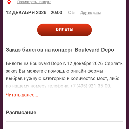
Посмотреть на карте
12 ДЕКАБРЯ 2026 - 20:00
СБ
Другие даты
БИЛЕТЫ
Заказ билетов на концерт Boulevard Depo
Билеты на Boulevard Depo в 12 декабря 2026. Сделать
заказ Вы можете с помощью онлайн-формы -
выбрав нужную категорию и количество мест, либо
по нашему номеру телефона: +7 (495) 921-35-00.
После оформления заявки с Вами свяжется
Читать далее...
персональный менеджер и более чем подробно
расскажет о мероприятии, о расположении мест в
Расписание
зрительном зале, о том как заказать билет и утвердит
адрес доставки.