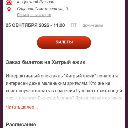
Цветной бульвар
Садовая-Самотечная ул., 3
Посмотреть на карте
25 СЕНТЯБРЯ 2026 - 11:00
ПТ
Другие даты
БИЛЕТЫ
Заказ билетов на Хитрый ежик
Интерактивный спектакль “Хитрый ежик” понятен и
интересен даже маленьким зрителям. Кто же не
хочет поучаствовать в спасении Гусенка от хитрющей
лисы, помогая Ежику и Аленке? Яркая лесная полянка
на сцене, веселые герои, увлекательные
Читать далее...
приключения - дадут ребенку почувствовать себя не
просто наблюдателем, а участником событий.
Расписание
Публику ждет еще один рассказ - про то, что