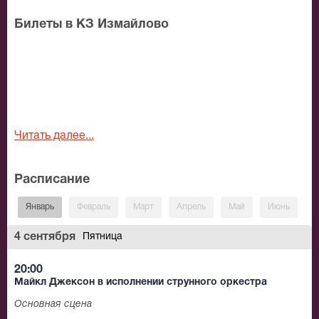
Билеты в КЗ Измайлово
Читать далее...
Расписание
Январь
Февраль
Март
Апрель
Май
Июнь
И
4 сентября
Пятница
20:00
Майкл Джексон в исполнении струнного оркестра
Основная сцена