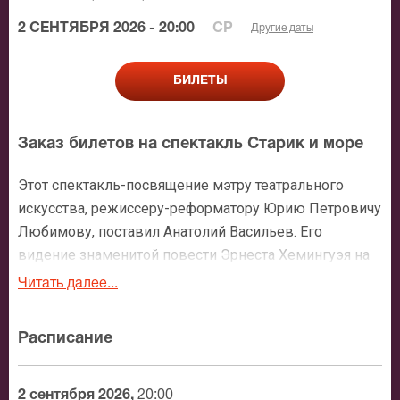
2 СЕНТЯБРЯ 2026 - 20:00
СР
Другие даты
БИЛЕТЫ
Заказ билетов на спектакль Старик и море
Этот спектакль-посвящение мэтру театрального
искусства, режиссеру-реформатору Юрию Петровичу
Любимову, поставил Анатолий Васильев. Его
видение знаменитой повести Эрнеста Хемингуэя на
сцене воплотила актриса, чей талант завораживает
Читать далее...
целые зрительские поколения, Алла Демидова. И
обязательно стоит отметить, что специально к этому
Расписание
спектаклю композитор Владимир Мартынов написал
музыку.
2 сентября 2026,
20:00