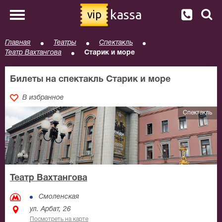
kassa
vip
Главная
Театры
Спектакль
Театр Вахтангова
Старик и море
Билеты на спектакль Старик и море
В избранное
Спектакль
Театр Вахтангова
Смоленская
ул. Арбат, 26
Посмотреть на карте