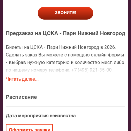
ЗВОНИТЕ!
Предзаказ на ЦСКА - Пари Нижний Новгород
Билеты на ЦСКА - Пари Нижний Новгород в 2026.
Сделать заказ Вы можете с помощью онлайн-формы
- выбрав нужную категорию и количество мест, либо
по нашему номеру телефона: +7 (495) 921-35-00.
После оформления заявки с Вами свяжется
Читать далее...
персональный менеджер и более чем подробно
расскажет о мероприятии, о расположении мест в
Расписание
зрительном зале, о том как заказать билет и утвердит
адрес доставки.
Дата мероприятия неизвестна
Официальные билеты на ЦСКА - Пари
Нижний Новгород
Оформить заявку