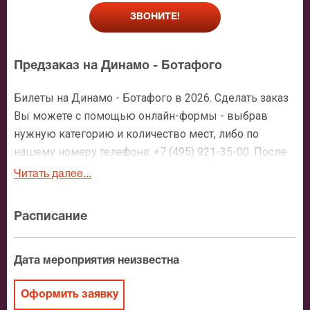
ЗВОНИТЕ!
Предзаказ на Динамо - Ботафого
Билеты на Динамо - Ботафого в 2026. Сделать заказ
Вы можете с помощью онлайн-формы - выбрав
нужную категорию и количество мест, либо по
нашему номеру телефона: +7 (495) 921-35-00. После
оформления заявки с Вами свяжется персональный
Читать далее...
менеджер и более чем подробно расскажет о
мероприятии, о расположении мест в зрительном
Расписание
зале, о том как заказать билет и утвердит адрес
доставки.
Дата мероприятия неизвестна
Официальные билеты на Динамо - Ботафого
Оформить заявку
После бронирования билетов, ожидайте доставку по