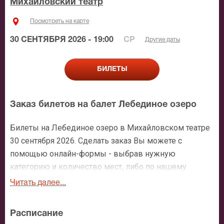
Михайловский театр
Посмотреть на карте
30 СЕНТЯБРЯ 2026 - 19:00
СР
Другие даты
БИЛЕТЫ
Заказ билетов на балет Лебединое озеро
Билеты на Лебединое озеро в Михайловском театре
30 сентября 2026. Сделать заказ Вы можете с
помощью онлайн-формы - выбрав нужную
категорию и количество мест, либо по нашему
номеру телефона: +7 (495) 921-35-00. После
Читать далее...
оформления заявки с Вами свяжется персональный
менеджер и более чем подробно расскажет о
Расписание
мероприятии, о расположении мест в зрительном