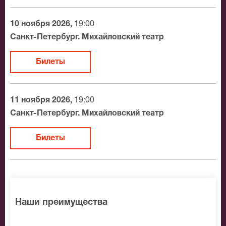
На нашем сайте всегда большой выбор билетов в
10 ноября 2026,
19:00
разные категории зрительного зала Михайловский
Санкт-Петербург. Михайловский театр
театр. Если не удалось найти нужные билеты на
Лебединое озеро, позвоните нам в call-центр и мы
Билеты
обязательно подберем Вам лучшие места по
доступной цене.
11 ноября 2026,
19:00
Санкт-Петербург. Михайловский театр
Билеты
Наши преимущества