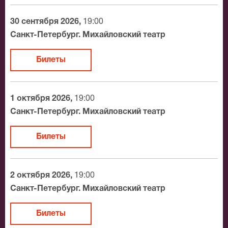
зале, о том как заказать билет и утвердит адрес
доставки.
30 сентября 2026,
19:00
Санкт-Петербург. Михайловский театр
Официальные билеты на Лебединое озеро
Билеты
После бронирования билетов, ожидайте доставку по
Москве в течение не более 2-х часов. Бесплатная
доставка билетов осуществляется в пределах МКАД
1 октября 2026,
19:00
возле метро или в пешей доступности. Оплатить
Санкт-Петербург. Михайловский театр
заказ Вы можете с помощью:
Билеты
Банковской картой
Банковским переводом
Наличными
2 октября 2026,
19:00
Яндекс.Деньги
Санкт-Петербург. Михайловский театр
Qiwi
Связной
Билеты
BitCoin