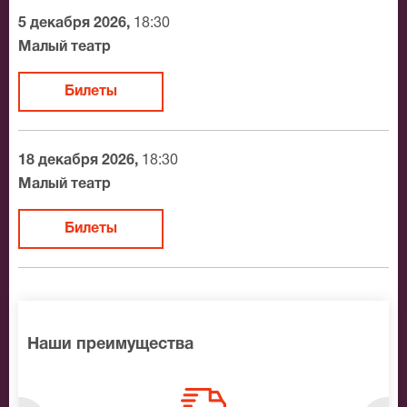
На нашем сайте всегда большой выбор билетов в
5 декабря 2026,
18:30
разные категории зрительного зала Малый театр.
Малый театр
Если не удалось найти нужные билеты на
Расстроенная семья, позвоните нам в call-центр и мы
Билеты
обязательно подберем Вам лучшие места по
доступной цене.
18 декабря 2026,
18:30
Малый театр
Билеты
Наши преимущества