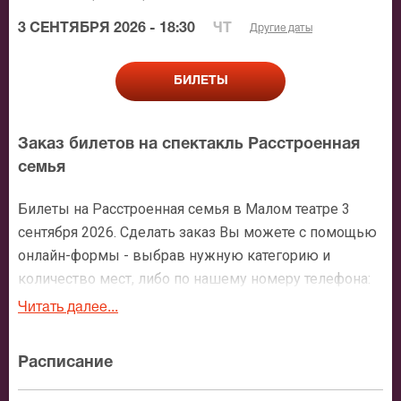
3 СЕНТЯБРЯ 2026 - 18:30
ЧТ
Другие даты
БИЛЕТЫ
Заказ билетов на спектакль Расстроенная
семья
Билеты на Расстроенная семья в Малом театре 3
сентября 2026. Сделать заказ Вы можете с помощью
онлайн-формы - выбрав нужную категорию и
количество мест, либо по нашему номеру телефона:
+7 (495) 921-35-00. После оформления заявки с Вами
Читать далее...
свяжется персональный менеджер и более чем
подробно расскажет о мероприятии, о расположении
Расписание
мест в зрительном зале, о том как заказать билет и
утвердит адрес доставки.