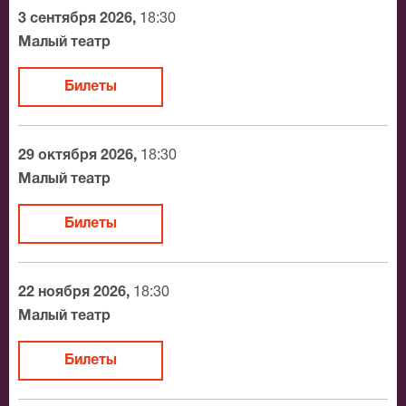
3 сентября 2026,
18:30
Официальные билеты на Расстроенная
Малый театр
семья
Билеты
После бронирования билетов, ожидайте доставку по
Москве в течение не более 2-х часов. Бесплатная
доставка билетов осуществляется в пределах МКАД
29 октября 2026,
18:30
возле метро или в пешей доступности. Оплатить
Малый театр
заказ Вы можете с помощью:
Билеты
Банковской картой
Банковским переводом
Наличными
22 ноября 2026,
18:30
Яндекс.Деньги
Малый театр
Qiwi
Связной
Билеты
BitCoin