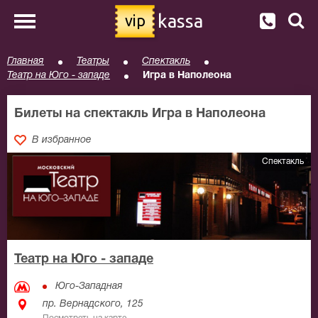
kassa
vip
Главная
Театры
Спектакль
Театр на Юго - западе
Игра в Наполеона
Билеты на спектакль Игра в Наполеона
В избранное
Спектакль
Театр на Юго - западе
Юго-Западная
пр. Вернадского, 125