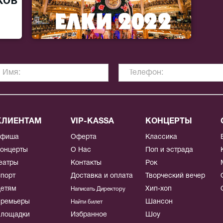
КЛИЕНТАМ
VIP-KASSA
КОНЦЕРТЫ
Афиша
Оферта
Классика
онцерты
О Нас
Поп и эстрада
еатры
Контакты
Рок
порт
Доставка и оплата
Творческий вечер
етям
Хип-хоп
Написать Директору
ремьеры
Шансон
Найти билет
лощадки
Избранное
Шоу