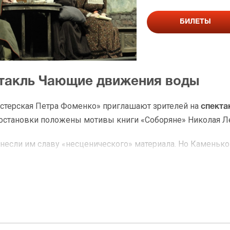
БИЛЕТЫ
ктакль Чающие движения воды
стерская Петра Фоменко» приглашают зрителей на
спекта
 постановки положены мотивы книги «Соборяне» Николая Л
если им славу «несценического» материала. Но Каменьков
во. Режиссер всегда выбирает сложные тексты, и в этот р
ется в отсутствии главного героя, вокруг которого закруч
ентрального персонажа предстает само течение времени. А
 русского народа, его мышление. А еще обличает двулично