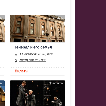
ль
Спектакль
Генерал и его семья
11 октября 2026
, 19:30
Театр Вахтангова
Билеты
ль
Спектакль