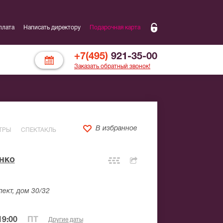
плата
Написать директору
Подарочная карта
+7(495)
921-35-00
Заказать обратный звонок!
В избранное
ТРЫ
СПЕКТАКЛЬ
нко
ект, дом 30/32
19:00
ПТ
Другие даты