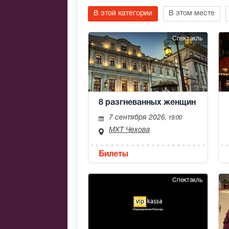
В этой категории
В этом месте
Спектакль
8 разгневанных женщин
7 сентября 2026
, 19:00
МХТ Чехова
Билеты
Спектакль