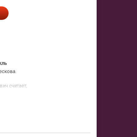
кль
ескова.
ич считает,
аз не
ивается
втор
сть