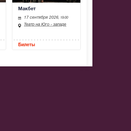
Макбет
17 сентября 2026
, 19:00
Театр на Юго - западе
Билеты