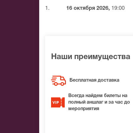
духовенства, и размышляет над тем, 
1.
16 октября 2026,
19:00
канонов.
Наш сервис позволяет быстро
купить
заказ в пределах столицы бесплатно.
компании.
Наши преимущества
Бесплатная доставка
Всегда найдем билеты на
полный аншлаг и за час до
мероприятия