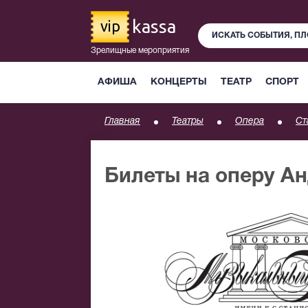
kassa
vip
Зрелищные мероприятия
АФИША
КОНЦЕРТЫ
ТЕАТР
СПОРТ
Главная
Театры
Опера
Ст
Билеты на оперу А