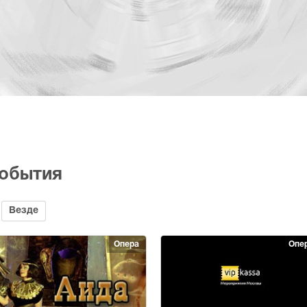
события
Везде
Опера
Опе