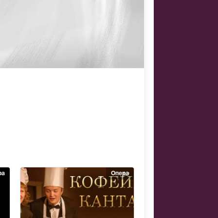
ра
Опера