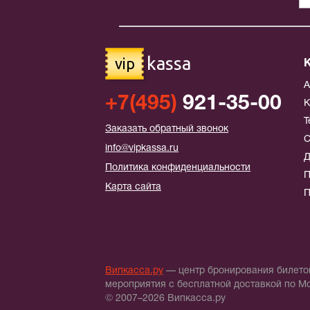
kassa
vip
+7(495)
921-35-00
К
Т
Заказать обратный звонок
С
info@vipkassa.ru
Д
Политика конфиденциальности
П
Карта сайта
П
Випкасса.ру
— центр бронирования билетов
мероприятия с бесплатной доставкой по М
© 2007–2026 Випкасса.ру