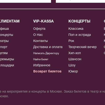
КЛИЕНТАМ
VIP-KASSA
КОНЦЕРТЫ
Афиша
Оферта
Классика
онцерты
О Нас
Поп и эстрада
еатры
Контакты
Рок
порт
Доставка и оплата
Творческий вечер
етям
Хип-хоп
Написать Директору
ремьеры
Шансон
Найти билет
лощадки
Избранное
Шоу
Возврат билетов
Юмор
 на мероприятия и концерты в Москве. Заказ билетов в театр и 
оскве.