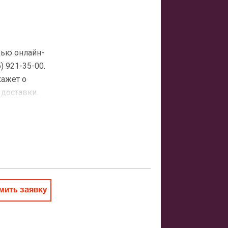
щью онлайн-
 921-35-00.
кажет о
 доставки.
атная
ить заказ
ить заявку