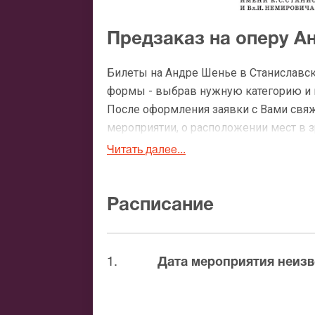
Предзаказ на оперу А
Билеты на Андре Шенье в Станиславск
формы - выбрав нужную категорию и ко
После оформления заявки с Вами свя
мероприятии, о расположении мест в зр
Читать далее...
Официальные билеты 
После бронирования билетов, ожидайте
Расписание
доставка билетов осуществляется в п
Вы можете с помощью:
1.
Дата мероприятия неизв
Банковской картой
Банковским переводом
Наличными