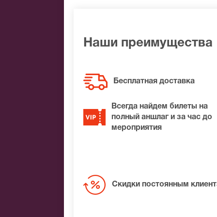
Яндекс.Деньги
Qiwi
Связной
BitCoin
Наши преимущества
На нашем сайте всегда большой выбор
Немировича. Если не удалось найти ну
Бесплатная доставка
обязательно подберем Вам лучшие мес
Всегда найдем билеты на
полный аншлаг и за час до
мероприятия
Скидки постоянным клиен