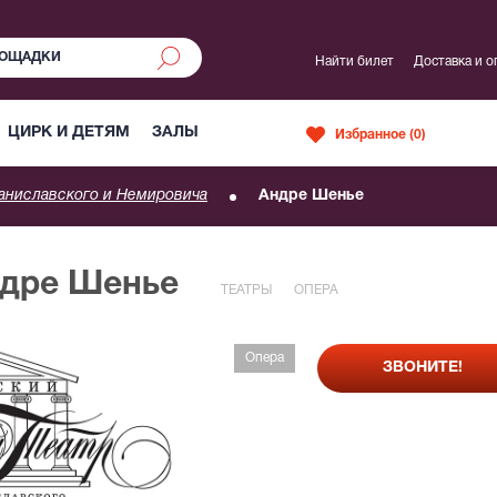
Найти билет
Доставка и о
ЦИРК И ДЕТЯМ
ЗАЛЫ
Избранное (
0
)
аниславского и Немировича
Андре Шенье
ндре Шенье
ТЕАТРЫ
ОПЕРА
Опера
ЗВОНИТЕ!