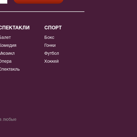
СПЕКТАКЛИ
СПОРТ
Балет
Бокс
Комедия
Гонки
Мюзикл
Футбол
Опера
Хоккей
Спектакль
на любые