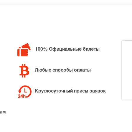
 билетов в разные категории зрительного зала Станиславс
жные билеты на Андре Шенье, позвоните нам в call-центр 
100% Официальные билеты
та по доступной цене.
Любые способы оплаты
Круглосуточный прием заявок
там