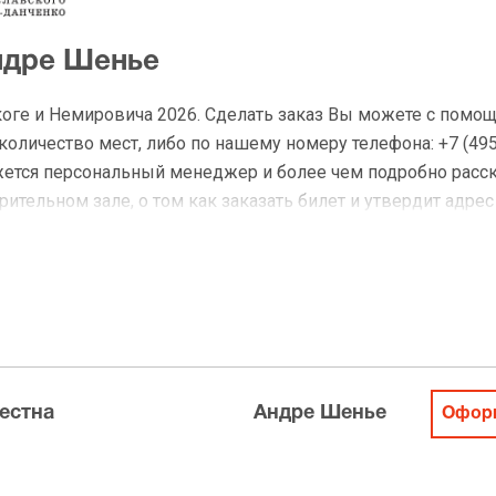
ндре Шенье
оге и Немировича 2026. Сделать заказ Вы можете с помо
личество мест, либо по нашему номеру телефона: +7 (495)
жется персональный менеджер и более чем подробно расс
ительном зале, о том как заказать билет и утвердит адрес
на Андре Шенье
 доставку по Москве в течение не более 2-х часов. Беспл
ределах МКАД возле метро или в пешей доступности. Оплат
естна
Андре Шенье
Оформ