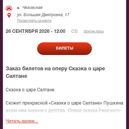
Чеховская
ул. Большая Дмитровка, 17
Посмотреть на карте
26 СЕНТЯБРЯ 2026 - 12:00
СБ
Другие даты
БИЛЕТЫ
Заказ билетов на оперу Сказка о царе
Салтане
Сказка о царе Салтане.
Сюжет прекрасной «Сказки о царе Салтане» Пушкина
всем нам знаком с детства. Опера-сказка Римского-
Корсакова на сцене театра им. Станиславского и
Читать далее...
Немировича-Данченко перенесет зрителей в