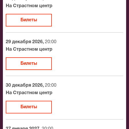
Официальные билеты на Не скажу
На Страстном центр
После бронирования билетов, ожидайте доставку по
Билеты
Москве в течение не более 2-х часов. Бесплатная
доставка билетов осуществляется в пределах МКАД
возле метро или в пешей доступности. Оплатить
29 декабря 2026,
20:00
заказ Вы можете с помощью:
На Страстном центр
Банковской картой
Билеты
Банковским переводом
Наличными
Яндекс.Деньги
30 декабря 2026,
20:00
Qiwi
На Страстном центр
Связной
BitCoin
Билеты
На нашем сайте всегда большой выбор билетов в
разные категории зрительного зала На Страстном
27 января 2027,
20:00