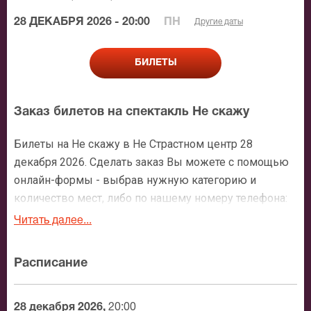
28 ДЕКАБРЯ 2026 - 20:00
ПН
Другие даты
БИЛЕТЫ
Заказ билетов на спектакль Не скажу
Билеты на Не скажу в Не Страстном центр 28
декабря 2026. Сделать заказ Вы можете с помощью
онлайн-формы - выбрав нужную категорию и
количество мест, либо по нашему номеру телефона:
+7 (495) 921-35-00. После оформления заявки с Вами
Читать далее...
свяжется персональный менеджер и более чем
подробно расскажет о мероприятии, о расположении
Расписание
мест в зрительном зале, о том как заказать билет и
утвердит адрес доставки.
28 декабря 2026,
20:00