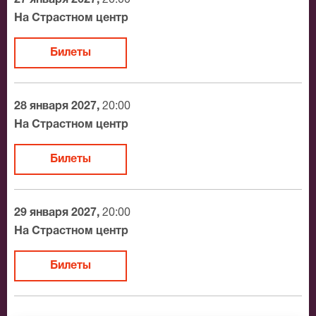
центр. Если не удалось найти нужные билеты на Не
На Страстном центр
скажу, позвоните нам в call-центр и мы обязательно
подберем Вам лучшие места по доступной цене.
Билеты
28 января 2027,
20:00
На Страстном центр
Билеты
29 января 2027,
20:00
На Страстном центр
Билеты