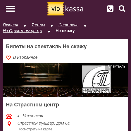
kassa
vip
Главная
Театры
Спектакль
На Страстном центр
Не скажу
Билеты на спектакль Не скажу
В избранное
Спектакль
На Страстном центр
Чеховская
Страстной бульвар, дом 8а
Посмотреть на карте