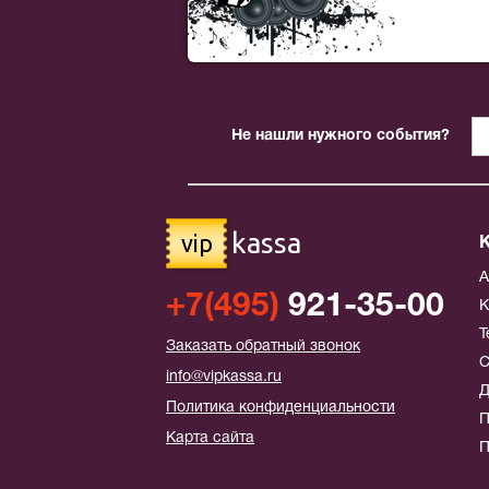
Не нашли нужного события?
kassa
vip
+7(495)
921-35-00
К
Т
Заказать обратный звонок
С
info@vipkassa.ru
Д
Политика конфиденциальности
П
Карта сайта
П