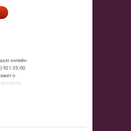
ощью онлайн-
 921-35-00.
кажет о
 доставки.
атная
ить заказ