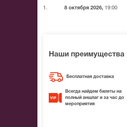
1.
8 октября 2026,
19:00
Банковской картой
Банковским переводом
Наличными
Яндекс.Деньги
Qiwi
Связной
BitCoin
Наши преимущества
На нашем сайте всегда большой выбор 
удалось найти нужные билеты на Челов
Бесплатная доставка
подберем Вам лучшие места по доступ
Всегда найдем билеты на
полный аншлаг и за час до
мероприятия