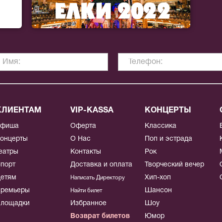
КЛИЕНТАМ
VIP-KASSA
КОНЦЕРТЫ
Афиша
Оферта
Классика
онцерты
О Нас
Поп и эстрада
еатры
Контакты
Рок
порт
Доставка и оплата
Творческий вечер
етям
Хип-хоп
Написать Директору
ремьеры
Шансон
Найти билет
лощадки
Избранное
Шоу
Возврат билетов
Юмор