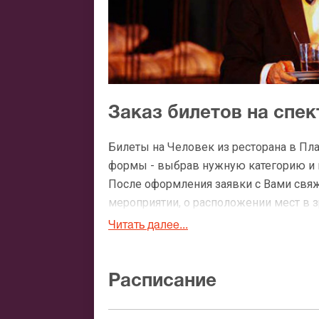
Заказ билетов на спек
Билеты на Человек из ресторана в Пл
формы - выбрав нужную категорию и ко
После оформления заявки с Вами свя
мероприятии, о расположении мест в зр
Читать далее...
Официальные билеты н
После бронирования билетов, ожидайте
Расписание
доставка билетов осуществляется в п
Вы можете с помощью: