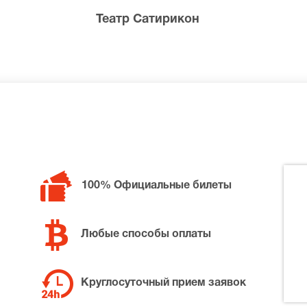
Театр Сатирикон
билетов в разные категории зрительного зала Планета КВ
ек из ресторана, позвоните нам в call-центр и мы обязате
100% Официальные билеты
ной цене.
Любые способы оплаты
Круглосуточный прием заявок