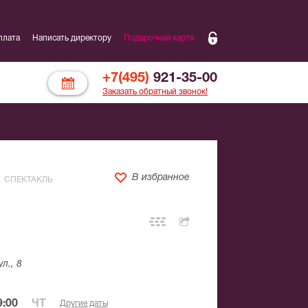
плата
Написать директору
Подарочная карта
+7(495)
921-35-00
Заказать обратный звонок!
В избранное
СПЕКТАКЛЬ
л., 8
:00
ЧТ
Другие даты