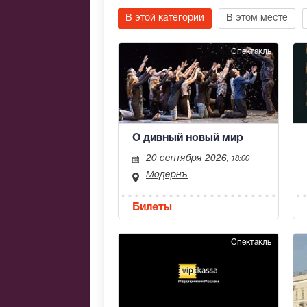
В этой категории
В этом месте
Спектакль
О дивный новый мир
20 сентября 2026
, 18:00
Модернъ
Билеты
Спектакль