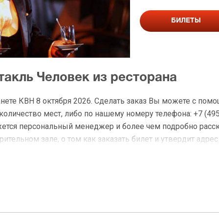
БИЛЕТЫ
такль Человек из ресторана
анете КВН 8 октября 2026. Сделать заказ Вы можете с пом
личество мест, либо по нашему номеру телефона: +7 (495)
жется персональный менеджер и более чем подробно расс
ительном зале, о том как заказать билет и утвердит адрес
а Человек из ресторана
 доставку по Москве в течение не более 2-х часов. Беспл
ределах МКАД возле метро или в пешей доступности. Оплат