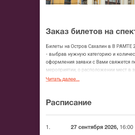
Заказ билетов на спе
Билеты на Остров Сахалин в В РАМТЕ 
- выбрав нужную категорию и количест
оформления заявки с Вами свяжется 
мероприятии, о расположении мест в зр
Читать далее...
Официальные билеты 
После бронирования билетов, ожидайте
Расписание
доставка билетов осуществляется в п
Вы можете с помощью:
1.
27 сентября 2026,
16:00
Банковской картой