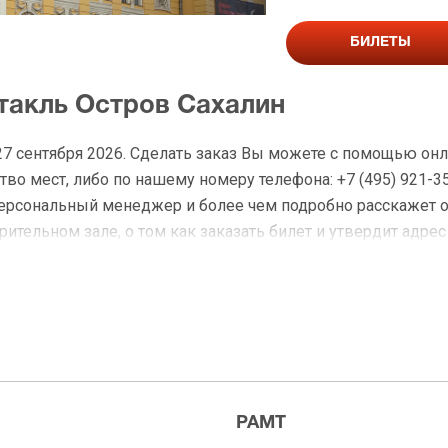
БИЛЕТЫ
ктакль Остров Сахалин
27 сентября 2026. Сделать заказ Вы можете с помощью о
во мест, либо по нашему номеру телефона: +7 (495) 921-3
персональный менеджер и более чем подробно расскажет 
ительном зале, о том как заказать билет и утвердит адрес
на Остров Сахалин
 доставку по Москве в течение не более 2-х часов. Беспл
ределах МКАД возле метро или в пешей доступности. Оплат
РАМТ