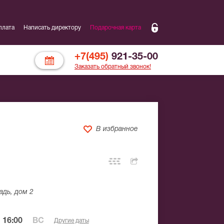
плата
Написать директору
Подарочная карта
+7(495)
921-35-00
Заказать обратный звонок!
В избранное
адь, дом 2
 16:00
ВС
Другие даты