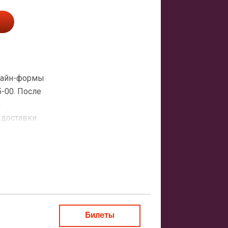
нлайн-формы
5-00. После
о
 доставки.
атная
ить заказ
Билеты