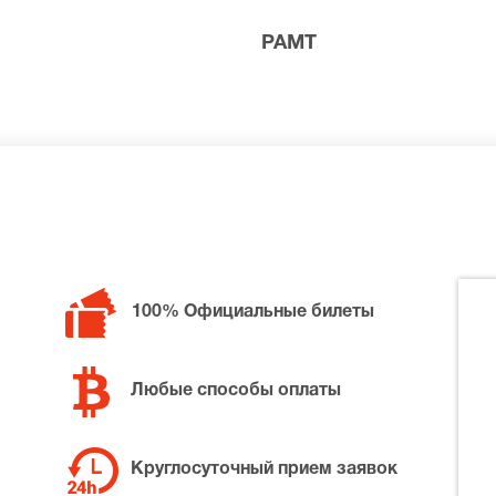
РАМТ
билетов в разные категории зрительного зала РАМТ. Если
н, позвоните нам в call-центр и мы обязательно подбере
100% Официальные билеты
Любые способы оплаты
Круглосуточный прием заявок