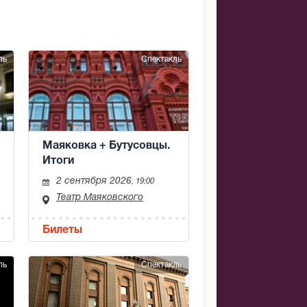
ль
Спектакль
Маяковка + Бутусовцы.
Итоги
2 сентября 2026
, 19:00
Театр Маяковского
Билеты
ль
Спектакль