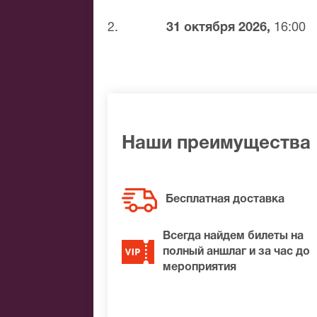
Банковским переводом
Наличными
2.
31 октября 2026,
16:00
Яндекс.Деньги
Qiwi
Связной
BitCoin
На нашем сайте всегда большой выбор 
Наши преимущества
найти нужные билеты на Остров Сахали
места по доступной цене.
Бесплатная доставка
Всегда найдем билеты на
полный аншлаг и за час до
мероприятия