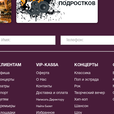
КЛИЕНТАМ
VIP-KASSA
КОНЦЕРТЫ
Афиша
Оферта
Классика
онцерты
О Нас
Поп и эстрада
еатры
Контакты
Рок
порт
Доставка и оплата
Творческий вечер
етям
Хип-хоп
Написать Директору
ремьеры
Шансон
Найти билет
лощадки
Избранное
Шоу