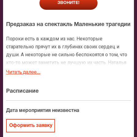
ЗВОНИТЕ!
Предзаказ на спектакль Маленькие трагедии
Пороки есть в каждом из нас. Некоторые
старательно прячут их в глубинах своих сердец и
души. А некоторые не сильно беспокоятся о том, что
кто-то может заметить не лучшую их часть. Наталья
Волошина и актеры театра Ермоловой подготовили
Читать далее...
постановку по одноименным произведениям
Александра Сергеевича Пушкина, которые
Расписание
показывают все самое чудесное в самом ужасном и
пугающем. Чтобы увидеть это, нужно
купить билеты
,
Дата мероприятия неизвестна
на спектакль «Маленькие трагедии»
воспользовавшись нашим сайтом.
Оформить заявку