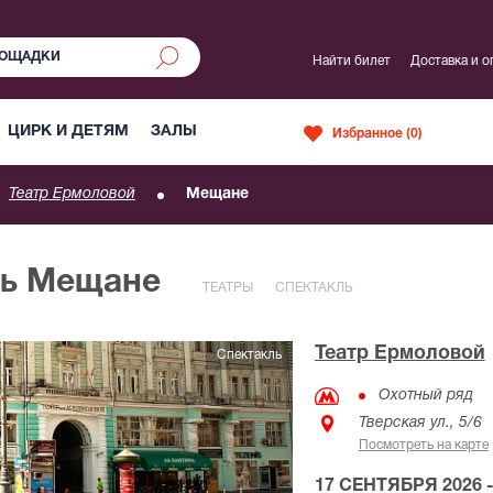
Найти билет
Доставка и о
ЦИРК И ДЕТЯМ
ЗАЛЫ
Избранное (
0
)
Театр Ермоловой
Мещане
ль Мещане
ТЕАТРЫ
СПЕКТАКЛЬ
Театр Ермоловой
Спектакль
Охотный ряд
Тверская ул., 5/6
Посмотреть на карте
17 СЕНТЯБРЯ 2026 -