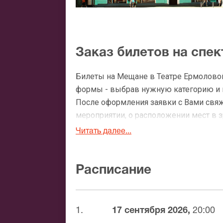
Заказ билетов на спе
Билеты на Мещане в Театре Ермоловой
формы - выбрав нужную категорию и ко
После оформления заявки с Вами свя
мероприятии, о расположении мест в зр
Читать далее...
Официальные билеты 
После бронирования билетов, ожидайте
Расписание
доставка билетов осуществляется в п
Вы можете с помощью:
1.
17 сентября 2026,
20:00
Банковской картой