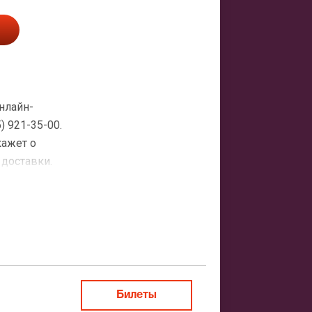
нлайн-
 921-35-00.
кажет о
 доставки.
атная
ить заказ
Билеты