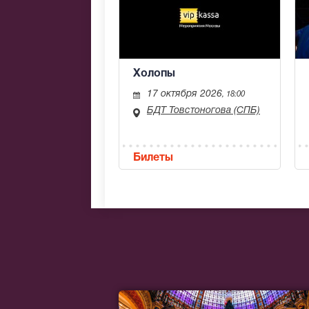
Холопы
17 октября 2026
, 18:00
БДТ Товстоногова (СПБ)
Билеты