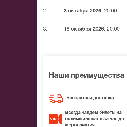
Банковским переводом
Наличными
2.
3 октября 2026,
20:00
Яндекс.Деньги
Qiwi
3.
18 октября 2026,
20:00
Связной
BitCoin
На нашем сайте всегда большой выбор 
не удалось найти нужные билеты на Ме
лучшие места по доступной цене.
Наши преимущества
Бесплатная доставка
Всегда найдем билеты на
полный аншлаг и за час до
мероприятия