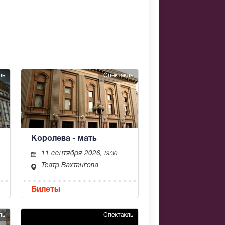
ль
Спектакль
Королева - мать
11 сентября 2026
, 19:30
Театр Вахтангова
Билеты
ль
Спектакль