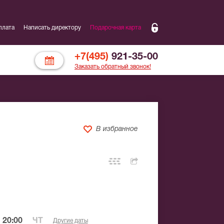
плата
Написать директору
Подарочная карта
+7(495)
921-35-00
Заказать обратный звонок!
В избранное
 20:00
ЧТ
Другие даты