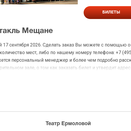
БИЛЕТЫ
ктакль Мещане
 17 сентября 2026. Сделать заказ Вы можете с помощью о
личество мест, либо по нашему номеру телефона: +7 (495)
жется персональный менеджер и более чем подробно расс
ительном зале, о том как заказать билет и утвердит адрес
на Мещане
 доставку по Москве в течение не более 2-х часов. Беспл
ределах МКАД возле метро или в пешей доступности. Оплат
Театр Ермоловой