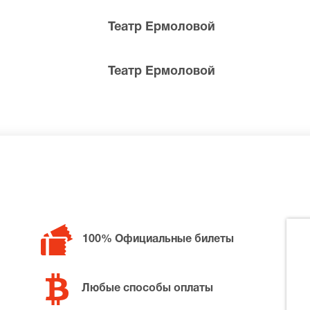
Театр Ермоловой
Театр Ермоловой
билетов в разные категории зрительного зала Театр Ермо
щане, позвоните нам в call-центр и мы обязательно подб
100% Официальные билеты
Любые способы оплаты