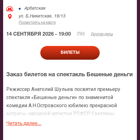
Арбатская
ул. Б.Никитская, 19/13
Посмотреть на карте
14 СЕНТЯБРЯ 2026 - 19:00
ПН
Другие даты
БИЛЕТЫ
Заказ билетов на спектакль Бешеные деньги
Режиссер Анатолий Шульев посвятил премьеру
спектакля «Бешеные деньги» по знаменитой
комедии А.Н.Островского юбилею прекрасной
актрисы, народной артистки РСФСР Светланы
Немоляевой. Зрители увидят ее в роли Надежды
Читать далее...
Антоновны Чебоксаровой.