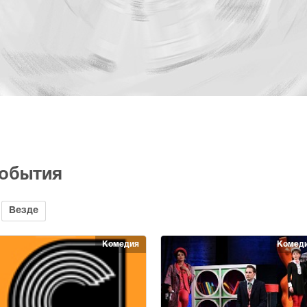
события
Везде
Комедия
Комед