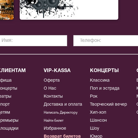
КЛИЕНТАМ
VIP-KASSA
КОНЦЕРТЫ
Афиша
Оферта
Классика
онцерты
О Нас
Поп и эстрада
еатры
Контакты
Рок
порт
Доставка и оплата
Творческий вечер
етям
Хип-хоп
Написать Директору
ремьеры
Шансон
Найти билет
лощадки
Избранное
Шоу
Возврат билетов
Юмор