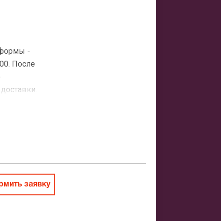
-формы -
00. После
о
 доставки.
атная
ить заказ
мить заявку