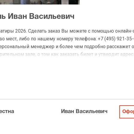
ль Иван Васильевич
Сатиры 2026. Сделать заказ Вы можете с помощью онлайн
 мест, либо по нашему номеру телефона: +7 (495) 921-35-
персональный менеджер и более чем подробно расскажет 
ительном зале, о том как заказать билет и утвердит адрес
на Иван Васильевич
 доставку по Москве в течение не более 2-х часов. Беспл
ределах МКАД возле метро или в пешей доступности. Оплат
естна
Иван Васильевич
Офор