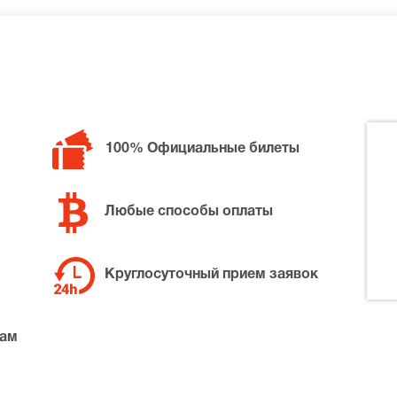
билетов в разные категории зрительного зала Театр Сатир
Васильевич, позвоните нам в call-центр и мы обязательно
100% Официальные билеты
Любые способы оплаты
Круглосуточный прием заявок
там