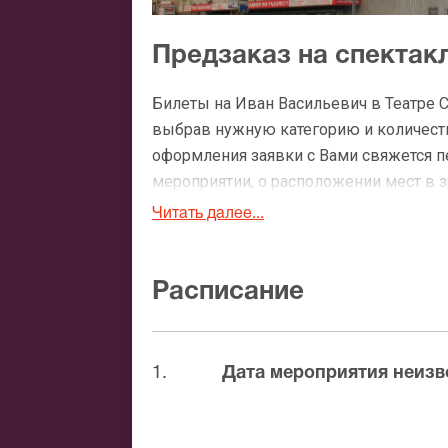
Предзаказ на спектак
Билеты на Иван Васильевич в Театре 
выбрав нужную категорию и количество
оформления заявки с Вами свяжется 
мероприятии, о расположении мест в зр
Читать далее...
Официальные билеты 
После бронирования билетов, ожидайте
Расписание
доставка билетов осуществляется в п
Вы можете с помощью:
1.
Дата мероприятия неизв
Банковской картой
Банковским переводом
Наличными