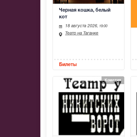
Черная кошка, белый
кот
18 августа 2026
, 19:00
Театр на Таганке
Билеты
Комедия