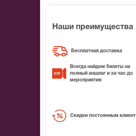
Яндекс.Деньги
Qiwi
Связной
BitCoin
Наши преимущества
На нашем сайте всегда большой выбор 
удалось найти нужные билеты на Иван 
Бесплатная доставка
Вам лучшие места по доступной цене.
Всегда найдем билеты на
полный аншлаг и за час до
мероприятия
Скидки постоянным клиен